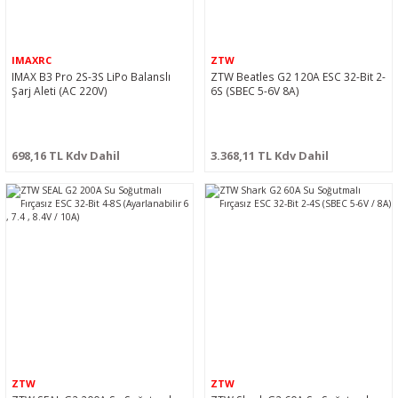
IMAXRC
ZTW
IMAX B3 Pro 2S-3S LiPo Balanslı
ZTW Beatles G2 120A ESC 32-Bit 2-
Şarj Aleti (AC 220V)
6S (SBEC 5-6V 8A)
698,16 TL Kdv Dahil
3.368,11 TL Kdv Dahil
ZTW
ZTW