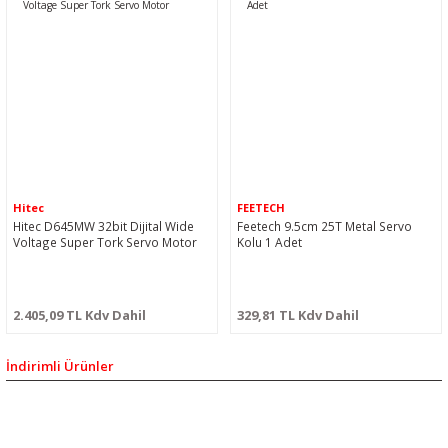
Hitec
FEETECH
Hitec D645MW 32bit Dijital Wide
Feetech 9.5cm 25T Metal Servo
Voltage Super Tork Servo Motor
Kolu 1 Adet
2.405,09 TL Kdv Dahil
329,81 TL Kdv Dahil
İndirimli Ürünler
%50
BİZİ SOSYALMEDYADA DA TAKİP EDİN