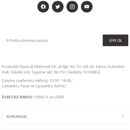
KAMPANYA VE DUYURULARIMIZI ALMAK İÇİN BÜLTENİMİZE ÜYE
OLUN
ÜYE OL
Hitec
Hitec Atom 3 Kanal 2.4 Ghz Alıcı (Surface)
Promodel Oyuncak Elektronik Cih. ve Eğit. Hiz. Tic. Ltd. Şti. Adres: Acıbadem
mah. Sokullu sok. Taşpınar apt. No:15/C Kadıköy / İSTANBUL
Çalışma saatlerimiz Hafta içi: 10:30 - 18:00 /
2.590,34 TL Kdv Dahil
Cumartesi, Pazar ve Çarşamba: KAPALI
1.295,17 TL Kdv Dahil
ÜCRETSİZ KARGO:
10000 TL ve ÜZERİ
KURUMSAL