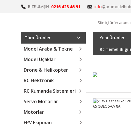
0216 428 46 91
info
@promodelhob
BİZE ULAŞIN
Tüm Ürünler
Yeni Ürünler
Model Araba & Tekne
Rc Temel Bilgil
Model Uçaklar
Drone & Helikopter
RC Elektronik
Vitrin Ürünleri
RC Kumanda Sistemleri
Servo Motorlar
Motorlar
FPV Ekipman