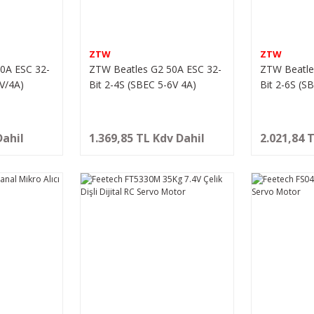
ZTW
ZTW
0A ESC 32-
ZTW Beatles G2 50A ESC 32-
ZTW Beatle
5V/4A)
Bit 2-4S (SBEC 5-6V 4A)
Bit 2-6S (S
rücü
Fırçasız Motor Sürücü
Fırçasız Mo
Dahil
1.369,85 TL Kdv Dahil
2.021,84 