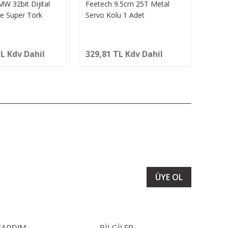
W 32bit Dijital
Feetech 9.5cm 25T Metal
e Super Tork
Servo Kolu 1 Adet
r
TL Kdv Dahil
329,81 TL Kdv Dahil
LARIMIZI ALMAK İÇİN BÜLTENİMİZE ÜYE OLUN
ÜYE OL