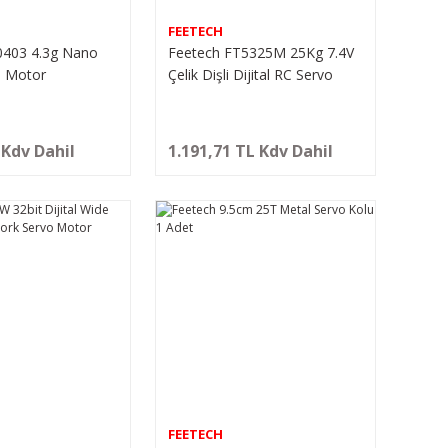
FEETECH
0403 4.3g Nano
Feetech FT5325M 25Kg 7.4V
o Motor
Çelik Dişli Dijital RC Servo
Motor
 Kdv Dahil
1.191,71 TL Kdv Dahil
FEETECH