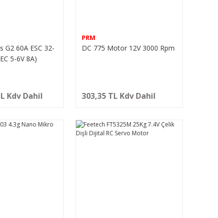
PRM
s G2 60A ESC 32-
DC 775 Motor 12V 3000 Rpm
BEC 5-6V 8A)
tor Sürücü
TL Kdv Dahil
303,35 TL Kdv Dahil