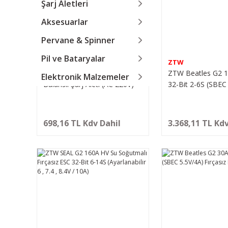
Şarj Aletleri
Aksesuarlar
Pervane & Spinner
Pil ve Bataryalar
IMAXRC
ZTW
IMAX B3 Pro 2S-3S LiPo
ZTW Beatles G2 
Elektronik Malzemeler
Balanslı Şarj Aleti (AC 220V)
32-Bit 2-6S (SBEC
698,16 TL Kdv Dahil
3.368,11 TL Kdv