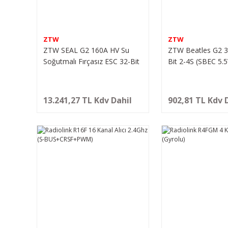
ZTW
ZTW
ZTW SEAL G2 160A HV Su
ZTW Beatles G2 3
Soğutmalı Fırçasız ESC 32-Bit
Bit 2-4S (SBEC 5.
6-14S (Ayarlanabilir 6 , 7.4 ,
Fırçasız Motor Sü
8.4V / 10A)
13.241,27 TL Kdv Dahil
902,81 TL Kdv 