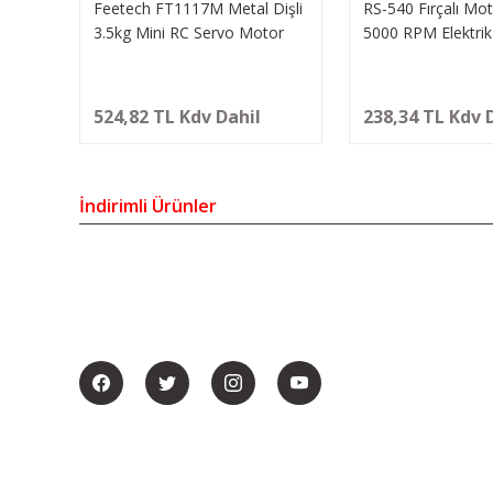
Feetech FT1117M Metal Dişli
RS-540 Fırçalı Mo
3.5kg Mini RC Servo Motor
5000 RPM Elektri
Analog Servo
524,82 TL Kdv Dahil
238,34 TL Kdv 
İndirimli Ürünler
BİZİ SOSYALMEDYADA DA TAKİP EDİN
TÜKENDİ