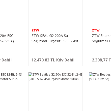
ZTW
ZTW
120A ESC
ZTW SEAL G2 200A Su
ZTW Shark 
 5-6V 8A)
Soğutmalı Fırçasız ESC 32-Bit
Soğutmalı F
4-8S (Ayarlanabilir 6 , 7.4 ,
2-4S (SBEC 
8.4V / 10A)
 Dahil
12.470,83 TL Kdv Dahil
2.308,77 