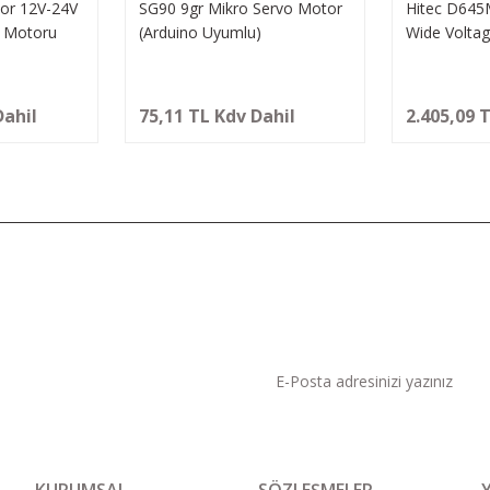
tor 12V-24V
SG90 9gr Mikro Servo Motor
Hitec D645M
k Motoru
(Arduino Uyumlu)
Wide Voltag
Servo Moto
Dahil
75,11 TL Kdv Dahil
2.405,09 
KAMPANYA VE DUYURU