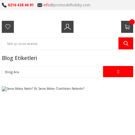
0216 428 46 91
info
@promodelhobby.com
Blog Etiketleri