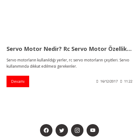
Servo Motor Nedir? Rc Servo Motor Özellikleri Nelerdir?
Servo motorların kullanıldığı yerler, rc servo motorların çeşitleri. Servo
kullanımında dikkat edilmesi gerekenler.
Devamı
16/12/2017
11:22
BİZİ SOSYALMEDYADA DA TAKİP EDİN