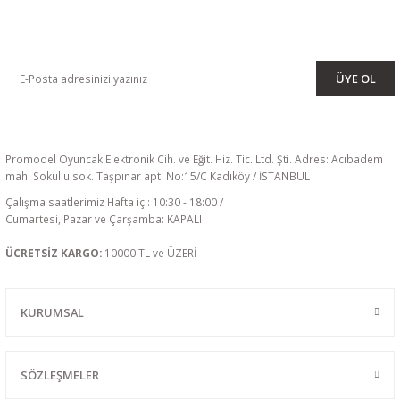
KAMPANYA VE DUYURULARIMIZI ALMAK İÇİN BÜLTENİMİZE ÜYE
OLUN
ÜYE OL
Promodel Oyuncak Elektronik Cih. ve Eğit. Hiz. Tic. Ltd. Şti. Adres: Acıbadem
mah. Sokullu sok. Taşpınar apt. No:15/C Kadıköy / İSTANBUL
Çalışma saatlerimiz Hafta içi: 10:30 - 18:00 /
Cumartesi, Pazar ve Çarşamba: KAPALI
ÜCRETSİZ KARGO:
10000 TL ve ÜZERİ
KURUMSAL
SÖZLEŞMELER