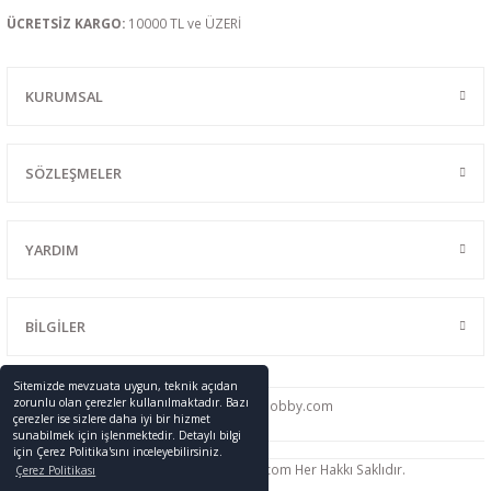
ÜCRETSİZ KARGO:
10000 TL ve ÜZERİ
KURUMSAL
SÖZLEŞMELER
YARDIM
BİLGİLER
Sitemizde mevzuata uygun, teknik açıdan
zorunlu olan çerezler kullanılmaktadır. Bazı
0216 428 46 91
info
@promodelhobby.com
çerezler ise sizlere daha iyi bir hizmet
sunabilmek için işlenmektedir. Detaylı bilgi
için Çerez Politika'sını inceleyebilirsiniz.
Telif Hakkı © 2005-2023 promodelhobby.com Her Hakkı Saklıdır.
Çerez Politikası