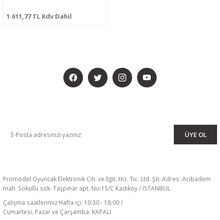
1.611,77 TL Kdv Dahil
BİZİ SOSYALMEDYADA DA TAKİP EDİN
KAMPANYA VE DUYURULARIMIZI ALMAK İÇİN BÜLTENİMİZE ÜYE
OLUN
ÜYE OL
Promodel Oyuncak Elektronik Cih. ve Eğit. Hiz. Tic. Ltd. Şti. Adres: Acıbadem
mah. Sokullu sok. Taşpınar apt. No:15/C Kadıköy / İSTANBUL
Çalışma saatlerimiz Hafta içi: 10:30 - 18:00 /
Cumartesi, Pazar ve Çarşamba: KAPALI