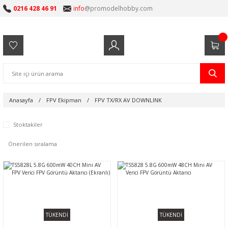
0216 428 46 91
info
@promodelhobby.com
Anasayfa
FPV Ekipman
FPV TX/RX AV DOWNLINK
Stoktakiler
TÜKENDİ
TÜKENDİ