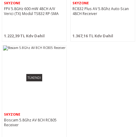
SKYZONE
SKYZONE
FPV 5.8GHz 600 mW 48CH A/V
RC832 Plus AV 5.8Ghz Auto-Scan
Verici (TX) Modül TS832 RP-SMA
48CH Receiver
1.222,39 TL Kdv Dahil
1.367,16 TL Kdv Dahil
TÜKENDİ
SKYZONE
Boscam 5.8Ghz AV 8CH RC805
Receiver