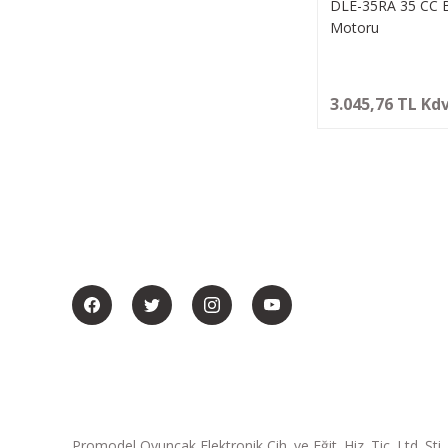
DLE-35RA 35 CC 
Motoru
3.045,76 TL Kdv
BİZİ SOSYALMEDYADA DA TAKİP EDİN
Promodel Oyuncak Elektronik Cih. ve Eğit. Hiz. Tic. Ltd. Şti.