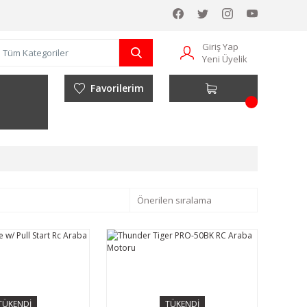
Giriş Yap
Yeni Üyelik
Favorilerim
TÜKENDİ
TÜKENDİ