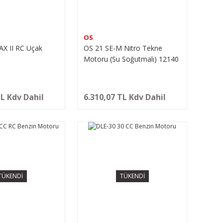
OS
AX II RC Uçak
OS 21 SE-M Nitro Tekne
Motoru (Su Soğutmalı) 12140
TL Kdv Dahil
6.310,07 TL Kdv Dahil
TÜKENDİ
TÜKENDİ