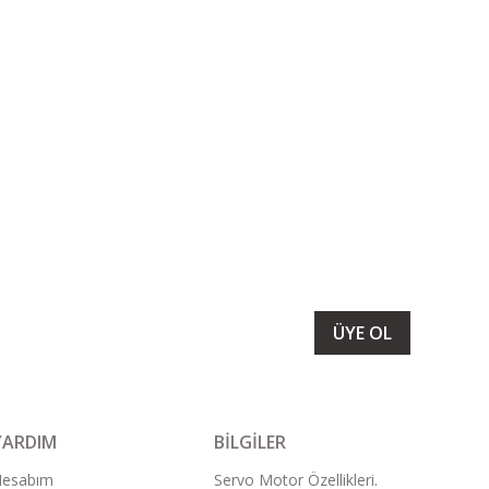
LARIMIZI ALMAK İÇİN BÜLTENİMİZE ÜYE OLUN
ÜYE OL
YARDIM
BİLGİLER
Hesabım
Servo Motor Özellikleri.