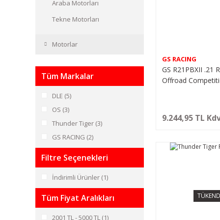
Araba Motorları
Tekne Motorları
Motorlar
GS RACING
GS R21PBXII .21 R
Tüm Markalar
Offroad Competit
DLE (5)
OS (3)
9.244,95 TL Kdv
Thunder Tiger (3)
GS RACING (2)
Filtre Seçenekleri
İndirimli Ürünler (1)
TÜKEND
Tüm Fiyat Aralıkları
2001 TL - 5000 TL (1)