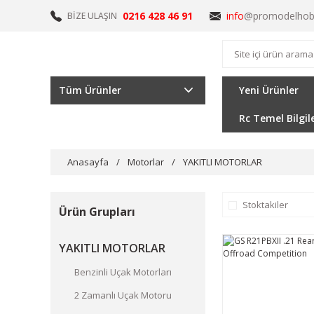
0216 428 46 91
info
@promodelhob
BİZE ULAŞIN
Tüm Ürünler
Yeni Ürünler
Rc Temel Bilgil
Anasayfa
Motorlar
YAKITLI MOTORLAR
Stoktakiler
Ürün Grupları
YAKITLI MOTORLAR
Benzinli Uçak Motorları
2 Zamanlı Uçak Motoru