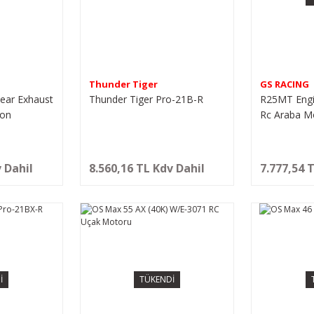
Thunder Tiger
GS RACING
ear Exhaust
Thunder Tiger Pro-21B-R
R25MT Engin
ion
Rc Araba M
 Dahil
8.560,16 TL Kdv Dahil
7.777,54 
İ
TÜKENDİ