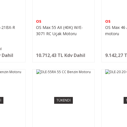
OS
OS
o-21BX-R
OS Max 55 AX (40K) W/E-
OS Max 46 
3071 RC Uçak Motoru
motoru
l
 Dahil
10.712,43 TL Kdv Dahil
9.142,27 
İ
TÜKENDİ