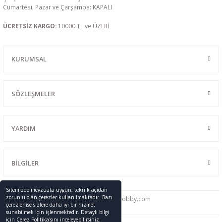
Cumartesi, Pazar ve Çarşamba: KAPALI
ÜCRETSİZ KARGO:
10000 TL ve ÜZERİ
KURUMSAL
SÖZLEŞMELER
YARDIM
BİLGİLER
Sitemizde mevzuata uygun, teknik açıdan
zorunlu olan çerezler kullanılmaktadır. Bazı
0216 428 46 91
info
@promodelhobby.com
çerezler ise sizlere daha iyi bir hizmet
sunabilmek için işlenmektedir. Detaylı bilgi
için Çerez Politika'sını inceleyebilirsiniz.