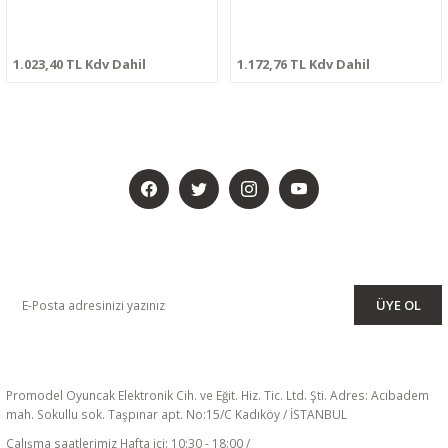
1.023,40 TL Kdv Dahil
1.172,76 TL Kdv Dahil
BİZİ SOSYALMEDYADA DA TAKİP EDİN
KAMPANYA VE DUYURULARIMIZI ALMAK İÇİN BÜLTENİMİZE ÜYE
OLUN
ÜYE OL
Promodel Oyuncak Elektronik Cih. ve Eğit. Hiz. Tic. Ltd. Şti. Adres: Acıbadem
mah. Sokullu sok. Taşpınar apt. No:15/C Kadıköy / İSTANBUL
Çalışma saatlerimiz Hafta içi: 10:30 - 18:00 /