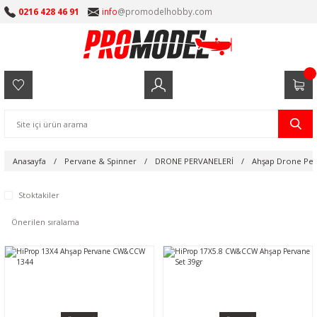
0216 428 46 91
info
@promodelhobby.com
Anasayfa
Pervane & Spinner
DRONE PERVANELERİ
Ahşap Drone Per
Stoktakiler