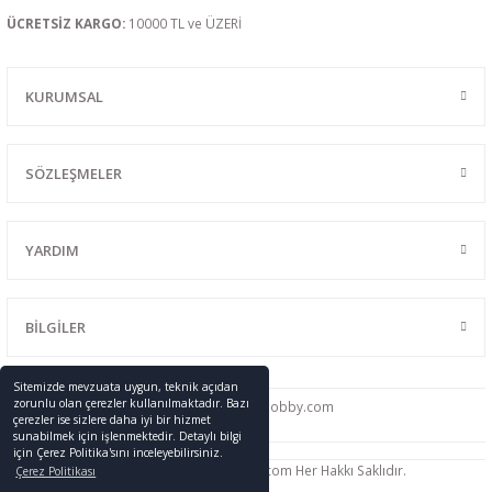
ÜCRETSİZ KARGO:
10000 TL ve ÜZERİ
KURUMSAL
SÖZLEŞMELER
YARDIM
BİLGİLER
Sitemizde mevzuata uygun, teknik açıdan
zorunlu olan çerezler kullanılmaktadır. Bazı
0216 428 46 91
info
@promodelhobby.com
çerezler ise sizlere daha iyi bir hizmet
sunabilmek için işlenmektedir. Detaylı bilgi
için Çerez Politika'sını inceleyebilirsiniz.
Telif Hakkı © 2005-2023 promodelhobby.com Her Hakkı Saklıdır.
Çerez Politikası