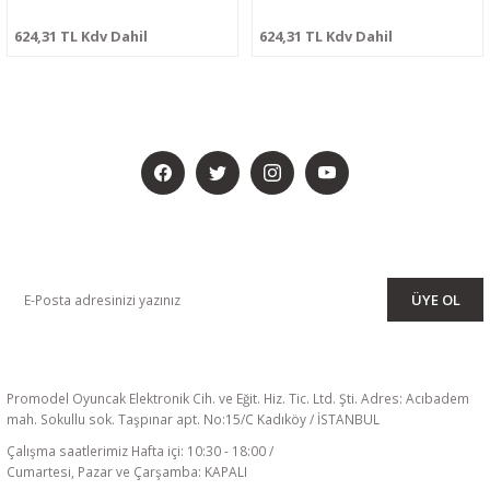
624,31 TL Kdv Dahil
624,31 TL Kdv Dahil
BİZİ SOSYALMEDYADA DA TAKİP EDİN
KAMPANYA VE DUYURULARIMIZI ALMAK İÇİN BÜLTENİMİZE ÜYE
OLUN
ÜYE OL
Promodel Oyuncak Elektronik Cih. ve Eğit. Hiz. Tic. Ltd. Şti. Adres: Acıbadem
mah. Sokullu sok. Taşpınar apt. No:15/C Kadıköy / İSTANBUL
Çalışma saatlerimiz Hafta içi: 10:30 - 18:00 /
Cumartesi, Pazar ve Çarşamba: KAPALI