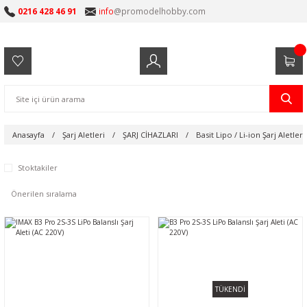
0216 428 46 91
info
@promodelhobby.com
Anasayfa
Şarj Aletleri
ŞARJ CİHAZLARI
Basit Lipo / Li-ion Şarj Aletleri
Stoktakiler
TÜKENDİ