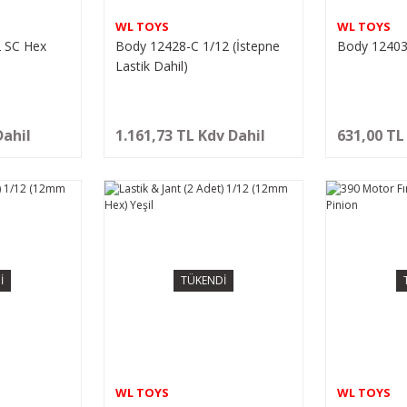
WL TOYS
WL TOYS
2 SC Hex
Body 12428-C 1/12 (İstepne
Body 12403
Lastik Dahil)
Dahil
1.161,73 TL Kdv Dahil
631,00 TL
İ
TÜKENDİ
WL TOYS
WL TOYS