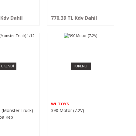
 Kdv Dahil
770,39 TL Kdv Dahil
TÜKENDİ
TÜKENDİ
WL TOYS
 (Monster Truck)
390 Motor (7.2V)
aba Kep