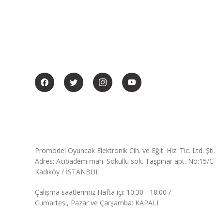
BİZİ SOSYALMEDYADA DA TAKİP EDİN
Promodel Oyuncak Elektronik Cih. ve Eğit. Hiz. Tic. Ltd. Şti.
Adres: Acıbadem mah. Sokullu sok. Taşpınar apt. No:15/C
Kadıköy / İSTANBUL
Çalışma saatlerimiz Hafta içi: 10:30 - 18:00 /
Cumartesi, Pazar ve Çarşamba: KAPALI