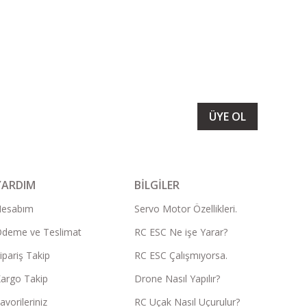
LARIMIZI ALMAK İÇİN BÜLTENİMİZE ÜYE OLUN
ÜYE OL
YARDIM
BİLGİLER
Hesabım
Servo Motor Özellikleri.
deme ve Teslimat
RC ESC Ne işe Yarar?
ipariş Takip
RC ESC Çalışmıyorsa.
argo Takip
Drone Nasıl Yapılır?
avorileriniz
RC Uçak Nasıl Uçurulur?