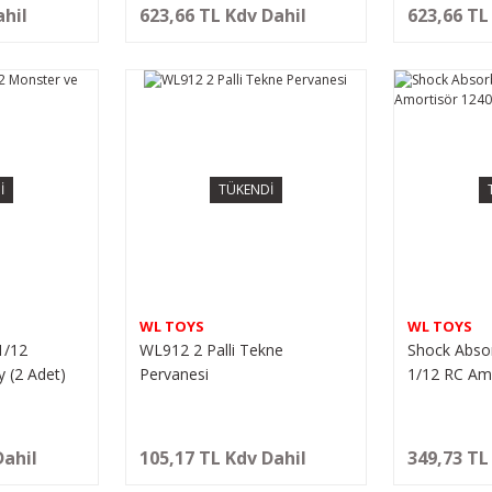
ahil
623,66 TL Kdv Dahil
623,66 TL
İ
TÜKENDİ
WL TOYS
WL TOYS
1/12
WL912 2 Palli Tekne
Shock Abso
 (2 Adet)
Pervanesi
1/12 RC Amo
adet)
Dahil
105,17 TL Kdv Dahil
349,73 TL