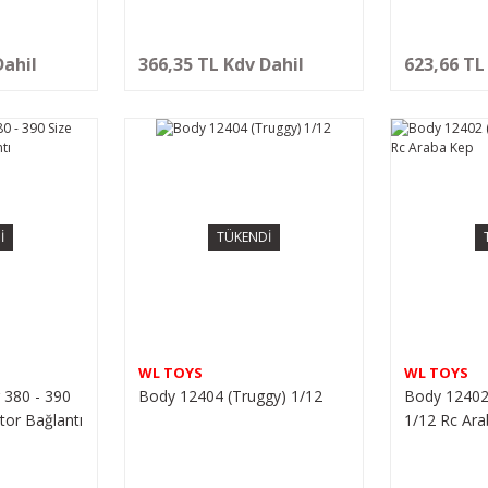
800mA
Dahil
366,35 TL Kdv Dahil
623,66 TL
İ
TÜKENDİ
WL TOYS
WL TOYS
 380 - 390
Body 12404 (Truggy) 1/12
Body 12402
tor Bağlantı
1/12 Rc Ar