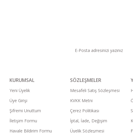
KAMPANYA VE DUYURU
KURUMSAL
SÖZLEŞMELER
Yeni Üyelik
Mesafeli Satış Sözleşmesi
Üye Girişi
KVKK Metni
Ö
Şifremi Unuttum
Çerez Politikası
S
İletişim Formu
İptal, İade, Değişim
K
Havale Bildirim Formu
Üyelik Sözleşmesi
F