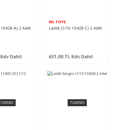
WL TOYS
0 10428-A) 2 Adet
Lastik (1/10 10428-C) 2 Adet
 Kdv Dahil
631,00 TL Kdv Dahil
TÜKENDİ
TÜKENDİ