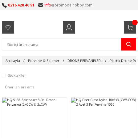
0216 428 46 91
info
@promodelhobby.com
Anasayfa
Pervane & Spinner
DRONE PERVANELERİ
Plastik Drone Pe
Stoktakiler