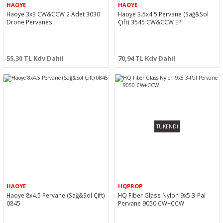
HAOYE
HAOYE
Haoye 3x3 CW&CCW 2 Adet 3030
Haoye 3.5x4.5 Pervane (Sağ&Sol
Drone Pervanesi
Çift) 3545 CW&CCW EP
55,30 TL Kdv Dahil
70,94 TL Kdv Dahil
TÜKENDİ
HAOYE
HQPROP
Haoye 8x4.5 Pervane (Sağ&Sol Çift)
HQ Fiber Glass Nylon 9x5 3-Pal
0845
Pervane 9050 CW+CCW