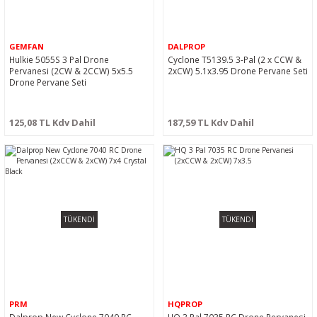
GEMFAN
DALPROP
Hulkie 5055S 3 Pal Drone
Cyclone T5139.5 3-Pal (2 x CCW &
Pervanesi (2CW & 2CCW) 5x5.5
2xCW) 5.1x3.95 Drone Pervane Seti
Drone Pervane Seti
125,08 TL Kdv Dahil
187,59 TL Kdv Dahil
TÜKENDİ
TÜKENDİ
PRM
HQPROP