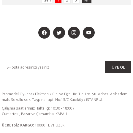
1
2
3
BİZİ SOSYALMEDYADA DA TAKİP EDİN
KAMPANYA VE DUYURULARIMIZI ALMAK İÇİN BÜLTENİMİZE ÜYE
OLUN
ÜYE OL
Promodel Oyuncak Elektronik Cih. ve Eğit. Hiz. Tic. Ltd. Şti. Adres: Acıbadem
mah. Sokullu sok. Taşpınar apt. No:15/C Kadıköy / İSTANBUL
Çalışma saatlerimiz Hafta içi: 10:30 - 18:00 /
Cumartesi, Pazar ve Çarşamba: KAPALI
ÜCRETSİZ KARGO:
10000 TL ve ÜZERİ