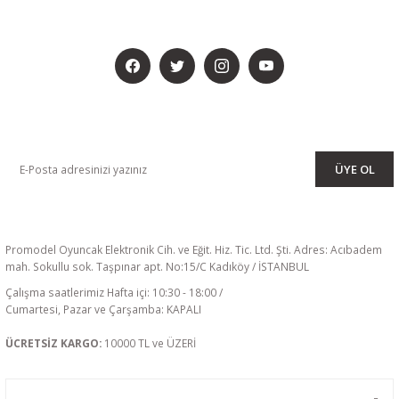
BİZİ SOSYALMEDYADA DA TAKİP EDİN
KAMPANYA VE DUYURULARIMIZI ALMAK İÇİN BÜLTENİMİZE ÜYE
OLUN
ÜYE OL
Promodel Oyuncak Elektronik Cih. ve Eğit. Hiz. Tic. Ltd. Şti. Adres: Acıbadem
mah. Sokullu sok. Taşpınar apt. No:15/C Kadıköy / İSTANBUL
Çalışma saatlerimiz Hafta içi: 10:30 - 18:00 /
Cumartesi, Pazar ve Çarşamba: KAPALI
ÜCRETSİZ KARGO:
10000 TL ve ÜZERİ