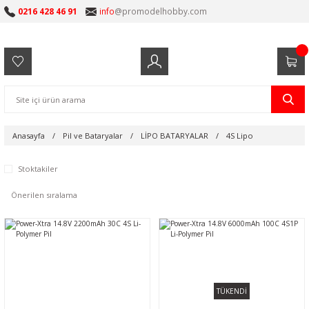
0216 428 46 91
info
@promodelhobby.com
Anasayfa
Pil ve Bataryalar
LİPO BATARYALAR
4S Lipo
Stoktakiler
TÜKENDİ