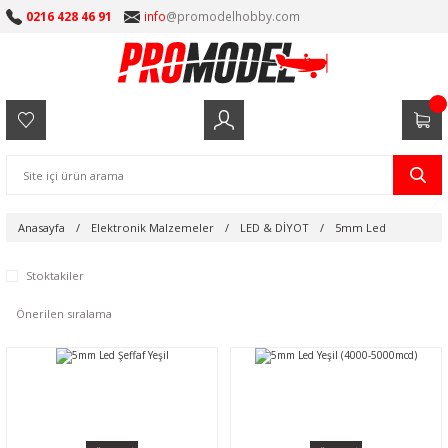
0216 428 46 91
info
@promodelhobby.com
Anasayfa
Elektronik Malzemeler
LED & DİYOT
5mm Led
Stoktakiler