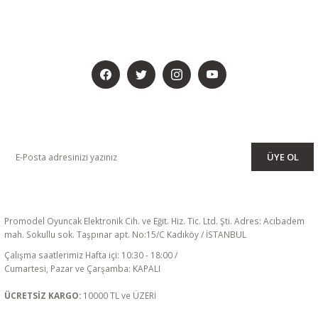
BİZİ SOSYALMEDYADA DA TAKİP EDİN
KAMPANYA VE DUYURULARIMIZI ALMAK İÇİN BÜLTENİMİZE ÜYE
OLUN
ÜYE OL
Promodel Oyuncak Elektronik Cih. ve Eğit. Hiz. Tic. Ltd. Şti. Adres: Acıbadem
mah. Sokullu sok. Taşpınar apt. No:15/C Kadıköy / İSTANBUL
Çalışma saatlerimiz Hafta içi: 10:30 - 18:00 /
Cumartesi, Pazar ve Çarşamba: KAPALI
ÜCRETSİZ KARGO:
10000 TL ve ÜZERİ