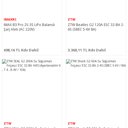
IMAXRC
ZTW
IMAX B3 Pro 2S-3S LiPo Balanslı
ZTW Beatles G2 120A ESC 32-Bit 2-
Şarj Aleti (AC 220V)
6S (SBEC 5-6V 8A)
698,16 TL Kdv Dahil
3.368,11 TL Kdv Dahil
ZTW
ZTW