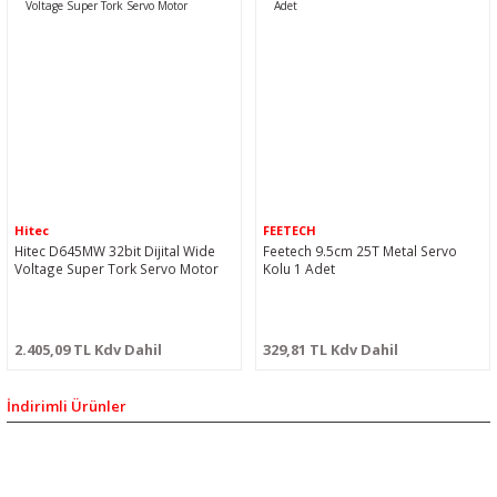
Hitec
FEETECH
Hitec D645MW 32bit Dijital Wide
Feetech 9.5cm 25T Metal Servo
Voltage Super Tork Servo Motor
Kolu 1 Adet
2.405,09 TL Kdv Dahil
329,81 TL Kdv Dahil
İndirimli Ürünler
%8
BİZİ SOSYALMEDYADA DA TAKİP EDİN