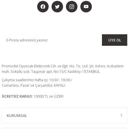
KAMPANYA VE DUYURULARIMIZI ALMAK İÇİN BÜLTENİMİZE ÜYE
OLUN
ÜYE OL
Promodel Oyuncak Elektronik Cih. ve Eğit. Hiz. Tic. Ltd. Şti. Adres: Acıbadem
mah. Sokullu sok. Taşpınar apt. No:15/C Kadıköy / İSTANBUL
Çalışma saatlerimiz Hafta içi: 10:30 - 18:00 /
Cumartesi, Pazar ve Çarşamba: KAPALI
SUNNYSKY
X2814-900KV 570W 3-4S Outrunner Brushless Uçak Motoru
ÜCRETSİZ KARGO:
10000 TL ve ÜZERİ
3.173,10 TL Kdv Dahil
KURUMSAL
2.919,26 TL Kdv Dahil