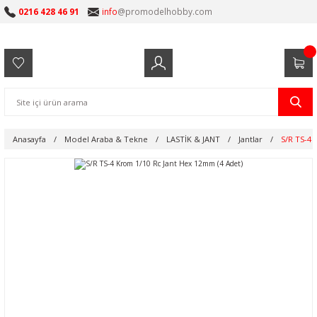
0216 428 46 91
info
@promodelhobby.com
Anasayfa
Model Araba & Tekne
LASTİK & JANT
Jantlar
S/R TS-4 