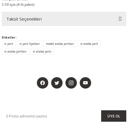
1/10 için (4 lü paket)
Taksit Seçenekleri
Etiketler :
rc jant
rc jant fiyatları
model araba jantları
rc araba jant
rc araba jantları
rc araba jantı
BİZİ SOSYALMEDYADA DA TAKİP EDİN
KAMPANYA VE DUYURULARIMIZI ALMAK İÇİN BÜLTENİMİZE ÜYE
OLUN
ÜYE OL