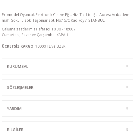
Promodel Oyuncak Elektronik Cih. ve Eğit. Hiz. Tic. Ltd. Şti. Adres: Acıbadem
mah. Sokullu sok. Taşpınar apt. No:15/C Kadıköy / İSTANBUL
Çalışma saatlerimiz Hafta içi: 10:30 - 18:00 /
Cumartesi, Pazar ve Çarşamba: KAPALI
ÜCRETSİZ KARGO:
10000 TL ve ÜZERİ
KURUMSAL
SÖZLEŞMELER
YARDIM
BİLGİLER