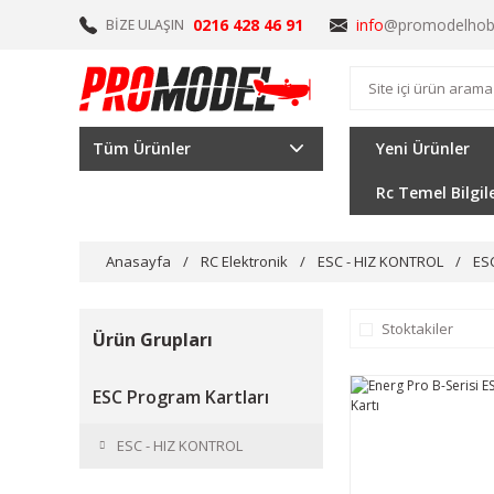
0216 428 46 91
info
@promodelhob
BİZE ULAŞIN
Tüm Ürünler
Yeni Ürünler
Rc Temel Bilgil
Anasayfa
RC Elektronik
ESC - HIZ KONTROL
ESC
Stoktakiler
Ürün Grupları
ESC Program Kartları
ESC - HIZ KONTROL