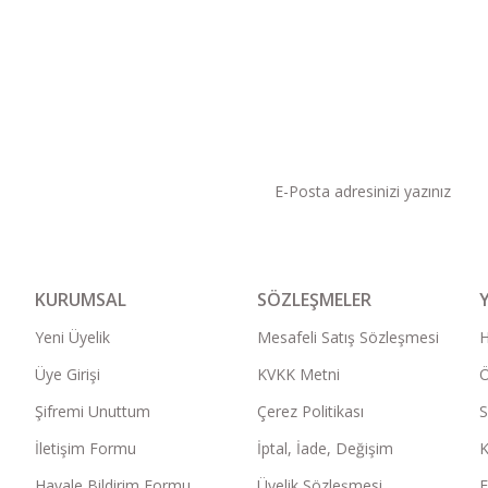
KAMPANYA VE DUYURU
KURUMSAL
SÖZLEŞMELER
Yeni Üyelik
Mesafeli Satış Sözleşmesi
Üye Girişi
KVKK Metni
Ö
Şifremi Unuttum
Çerez Politikası
S
İletişim Formu
İptal, İade, Değişim
K
Havale Bildirim Formu
Üyelik Sözleşmesi
F