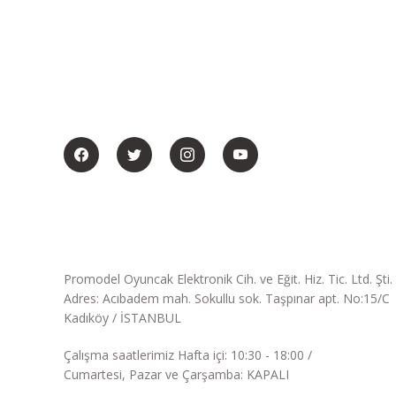
BİZİ SOSYALMEDYADA DA TAKİP EDİN
Promodel Oyuncak Elektronik Cih. ve Eğit. Hiz. Tic. Ltd. Şti.
Adres: Acıbadem mah. Sokullu sok. Taşpınar apt. No:15/C
Kadıköy / İSTANBUL
Çalışma saatlerimiz Hafta içi: 10:30 - 18:00 /
Cumartesi, Pazar ve Çarşamba: KAPALI