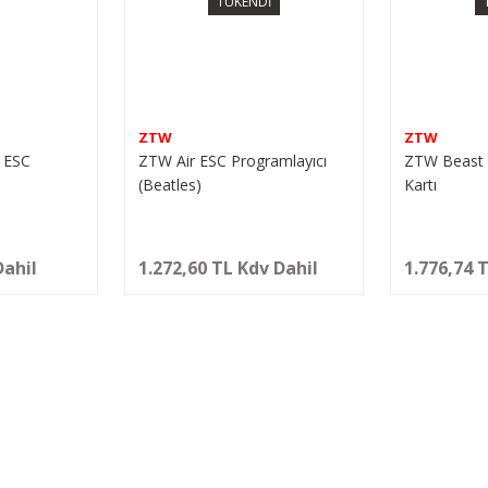
TÜKENDİ
ZTW
ZTW
i ESC
ZTW Air ESC Programlayıcı
ZTW Beast
(Beatles)
Kartı
Dahil
1.272,60 TL Kdv Dahil
1.776,74 