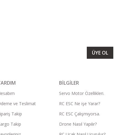
LARIMIZI ALMAK İÇİN BÜLTENİMİZE ÜYE OLUN
ÜYE OL
YARDIM
BİLGİLER
Hesabım
Servo Motor Özellikleri.
deme ve Teslimat
RC ESC Ne işe Yarar?
ipariş Takip
RC ESC Çalışmıyorsa.
argo Takip
Drone Nasıl Yapılır?
avorileriniz
RC Uçak Nasıl Uçurulur?