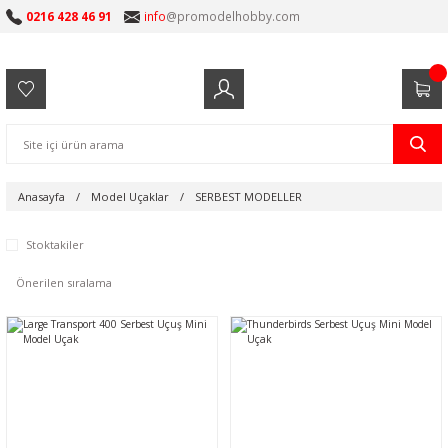
0216 428 46 91
info
@promodelhobby.com
Anasayfa
Model Uçaklar
SERBEST MODELLER
Stoktakiler