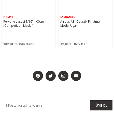
HAOYE
LYONAEEC
Pervane Lastiği 1/16'' 100cm
Airbus A340 Lastik Fırlatmalı
(Competition Model)
Model Uçak
102,91 TL Kdv Dahil
49,00 TL Kdv Dahil
BİZİ SOSYALMEDYADA DA TAKİP EDİN
KAMPANYA VE DUYURULARIMIZI ALMAK İÇİN BÜLTENİMİZE ÜYE
OLUN
ÜYE OL