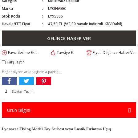
Kategori
Motorsuz Uçaklar
Marka
LYONAEEC
Stok Kodu
LY95806
Havale/EFT Fiyat
47,53 TL (%3,00 havale indirimli. KDV Dahil)
GELİNCE HABER VER
Tavsiye Et
Fiyatı Düşünce Haber Ver
Karşılaştır
Beğendiysen arkadaşlarınla paylaş...
Stoktan Teslim
Ürün Bilgisi
Lyonaeec Flying Model Toy Serbest veya Lastik Fırlatma Uçuş