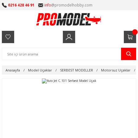
0216 428 46 91
info
@promodelhobby.com
Anasayfa
Model Uçaklar
SERBEST MODELLER
Motorsuz Uçaklar