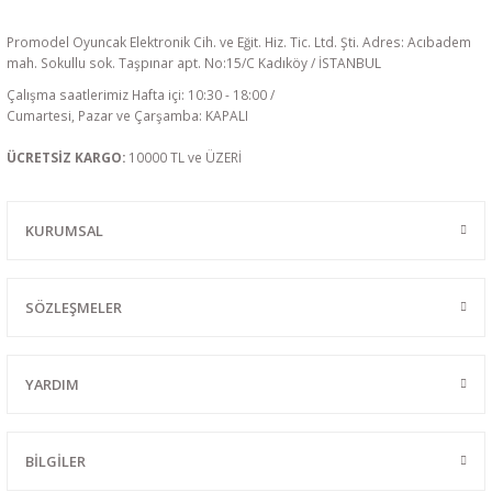
Promodel Oyuncak Elektronik Cih. ve Eğit. Hiz. Tic. Ltd. Şti. Adres: Acıbadem
mah. Sokullu sok. Taşpınar apt. No:15/C Kadıköy / İSTANBUL
Çalışma saatlerimiz Hafta içi: 10:30 - 18:00 /
Cumartesi, Pazar ve Çarşamba: KAPALI
ÜCRETSİZ KARGO:
10000 TL ve ÜZERİ
KURUMSAL
SÖZLEŞMELER
YARDIM
BİLGİLER