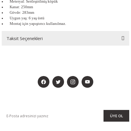
Meteryal: Sertleştrilmiş köpük
Kanat: 250mm
Gövde: 283mm
Uygun yaş: 6 yaş üstü
Montaj için yapıştırıcı kullanılmaz.
Taksit Seçenekleri
BİZİ SOSYALMEDYADA DA TAKİP EDİN
KAMPANYA VE DUYURULARIMIZI ALMAK İÇİN BÜLTENİMİZE ÜYE
OLUN
ÜYE OL