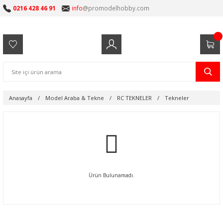
0216 428 46 91
info
@promodelhobby.com
Anasayfa
Model Araba & Tekne
RC TEKNELER
Tekneler
Ürün Bulunamadı.