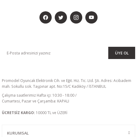
BİZİ SOSYALMEDYADA DA TAKİP EDİN
KAMPANYA VE DUYURULARIMIZI ALMAK İÇİN BÜLTENİMİZE ÜYE
OLUN
ÜYE OL
Promodel Oyuncak Elektronik Cih. ve Eğit. Hiz. Tic. Ltd. Şti. Adres: Acıbadem
mah. Sokullu sok. Taşpınar apt. No:15/C Kadıköy / İSTANBUL
Çalışma saatlerimiz Hafta içi: 10:30 - 18:00 /
Cumartesi, Pazar ve Çarşamba: KAPALI
ÜCRETSİZ KARGO:
10000 TL ve ÜZERİ
KURUMSAL