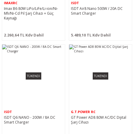
IMAXRC
ISDT
Imax B6 80W LiPo/LiFe/Li-ion/Ni-
ISDT Air8 Nano 500W / 20A DC
Mh/Ni-Cd Pil Şarj Cihazı + Güç
Smart Charger
Kaynağı
2.260,64 TL Kdv Dahil
5.489,10 TL Kdv Dahil
TÜKENDİ
TÜKENDİ
ISDT
G.T.POWER RC
ISDT Q6 NANO - 200W / 8A DC
GT Power AD8 80W AC/DC Dijital
Smart Charger
Şarj Cihazı