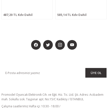
487,20 TL Kdv Dahil
585,14 TL Kdv Dahil
BİZİ SOSYALMEDYADA DA TAKİP EDİN
KAMPANYA VE DUYURULARIMIZI ALMAK İÇİN BÜLTENİMİZE ÜYE
OLUN
ÜYE OL
Promodel Oyuncak Elektronik Cih. ve Eğit. Hiz. Tic. Ltd. Şti. Adres: Acıbadem
mah. Sokullu sok. Taşpınar apt. No:15/C Kadıköy / İSTANBUL
Çalışma saatlerimiz Hafta içi: 10:30 - 18:00 /