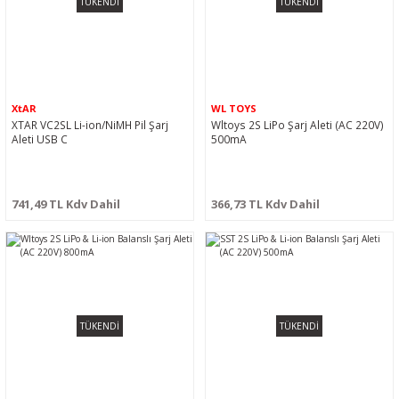
TÜKENDİ
TÜKENDİ
XtAR
WL TOYS
XTAR VC2SL Li-ion/NiMH Pil Şarj
Wltoys 2S LiPo Şarj Aleti (AC 220V)
Aleti USB C
500mA
741,49 TL Kdv Dahil
366,73 TL Kdv Dahil
TÜKENDİ
TÜKENDİ