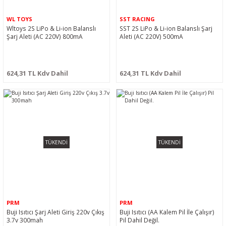
WL TOYS
SST RACING
Wltoys 2S LiPo & Li-ion Balanslı
SST 2S LiPo & Li-ion Balanslı Şarj
Şarj Aleti (AC 220V) 800mA
Aleti (AC 220V) 500mA
624,31 TL Kdv Dahil
624,31 TL Kdv Dahil
TÜKENDİ
TÜKENDİ
PRM
PRM
Buji Isıtıcı Şarj Aleti Giriş 220v Çıkış
Buji Isıtıcı (AA Kalem Pil İle Çalışır)
3.7v 300mah
Pil Dahil Değil.