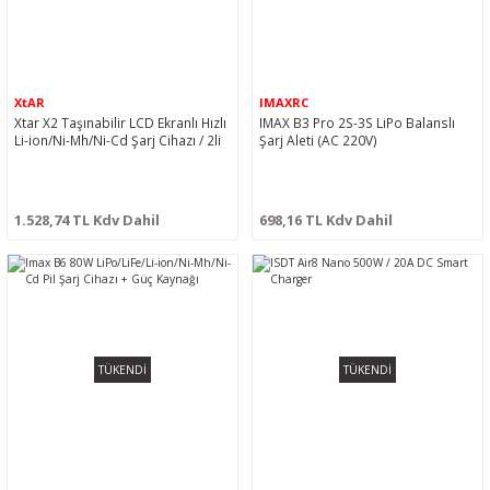
XtAR
IMAXRC
Xtar X2 Taşınabilir LCD Ekranlı Hızlı
IMAX B3 Pro 2S-3S LiPo Balanslı
Li-ion/Ni-Mh/Ni-Cd Şarj Cihazı / 2li
Şarj Aleti (AC 220V)
1.528,74 TL Kdv Dahil
698,16 TL Kdv Dahil
TÜKENDİ
TÜKENDİ