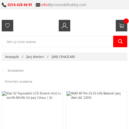
0216 428 46 91
info
@promodelhobby.com
Anasayfa
Şarj Aletleri
ŞARJ CİHAZLARI
Stoktakiler