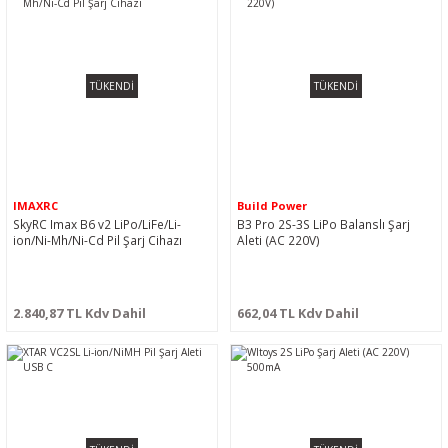
TÜKENDİ
TÜKENDİ
IMAXRC
Build Power
SkyRC Imax B6 v2 LiPo/LiFe/Li-
B3 Pro 2S-3S LiPo Balanslı Şarj
ion/Ni-Mh/Ni-Cd Pil Şarj Cihazı
Aleti (AC 220V)
2.840,87 TL Kdv Dahil
662,04 TL Kdv Dahil