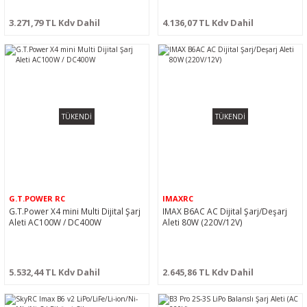
3.271,79 TL Kdv Dahil
4.136,07 TL Kdv Dahil
TÜKENDİ
TÜKENDİ
G.T.POWER RC
IMAXRC
G.T.Power X4 mini Multi Dijital Şarj
IMAX B6AC AC Dijital Şarj/Deşarj
Aleti AC100W / DC400W
Aleti 80W (220V/12V)
5.532,44 TL Kdv Dahil
2.645,86 TL Kdv Dahil