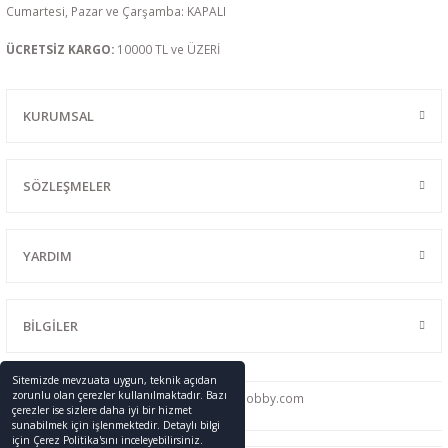
Cumartesi, Pazar ve Çarşamba: KAPALI
ÜCRETSİZ KARGO:
10000 TL ve ÜZERİ
KURUMSAL
SÖZLEŞMELER
YARDIM
BİLGİLER
Sitemizde mevzuata uygun, teknik açıdan
zorunlu olan çerezler kullanılmaktadır. Bazı
0216 428 46 91
info
@promodelhobby.com
çerezler ise sizlere daha iyi bir hizmet
sunabilmek için işlenmektedir. Detaylı bilgi
için Çerez Politika'sını inceleyebilirsiniz.