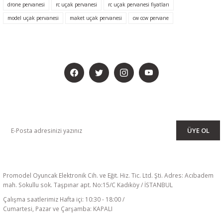
drone pervanesi
rc uçak pervanesi
rc uçak pervanesi fiyatları
model uçak pervanesi
maket uçak pervanesi
cw ccw pervane
BİZİ SOSYALMEDYADA DA TAKİP EDİN
KAMPANYA VE DUYURULARIMIZI ALMAK İÇİN BÜLTENİMİZE ÜYE
OLUN
ÜYE OL
Promodel Oyuncak Elektronik Cih. ve Eğit. Hiz. Tic. Ltd. Şti. Adres: Acıbadem
mah. Sokullu sok. Taşpınar apt. No:15/C Kadıköy / İSTANBUL
Çalışma saatlerimiz Hafta içi: 10:30 - 18:00 /
Cumartesi, Pazar ve Çarşamba: KAPALI