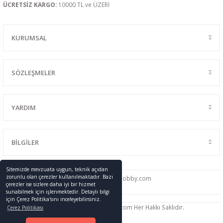
ÜCRETSİZ KARGO:
10000 TL ve ÜZERİ
KURUMSAL
SÖZLEŞMELER
YARDIM
BİLGİLER
Sitemizde mevzuata uygun, teknik açıdan
zorunlu olan çerezler kullanılmaktadır. Bazı
0216 428 46 91
info
@promodelhobby.com
çerezler ise sizlere daha iyi bir hizmet
sunabilmek için işlenmektedir. Detaylı bilgi
için Çerez Politika'sını inceleyebilirsiniz.
Telif Hakkı © 2005-2023 promodelhobby.com Her Hakkı Saklıdır.
Çerez Politikası