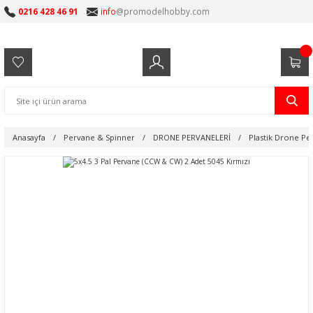
0216 428 46 91
info
@promodelhobby.com
Anasayfa
Pervane & Spinner
DRONE PERVANELERİ
Plastik Drone Pe