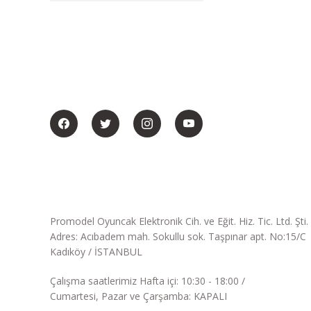
BİZİ SOSYALMEDYADA DA TAKİP EDİN
Promodel Oyuncak Elektronik Cih. ve Eğit. Hiz. Tic. Ltd. Şti.
Adres: Acıbadem mah. Sokullu sok. Taşpınar apt. No:15/C
Kadıköy / İSTANBUL
Çalışma saatlerimiz Hafta içi: 10:30 - 18:00 /
Cumartesi, Pazar ve Çarşamba: KAPALI