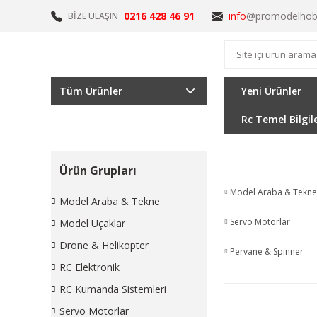
0216 428 46 91
info
@promodelhob
BİZE ULAŞIN
Tüm Ürünler
Yeni Ürünler
Rc Temel Bilgil
Ürün Grupları
Model Araba & Tekne
Model Araba & Tekne
Servo Motorlar
Model Uçaklar
Drone & Helikopter
Pervane & Spinner
RC Elektronik
RC Kumanda Sistemleri
Servo Motorlar