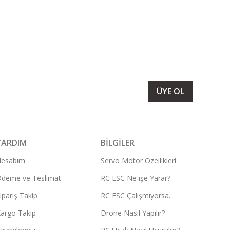
LARIMIZI ALMAK İÇİN BÜLTENİMİZE ÜYE OLUN
ÜYE OL
YARDIM
BİLGİLER
Hesabım
Servo Motor Özellikleri.
deme ve Teslimat
RC ESC Ne işe Yarar?
ipariş Takip
RC ESC Çalışmıyorsa.
argo Takip
Drone Nasıl Yapılır?