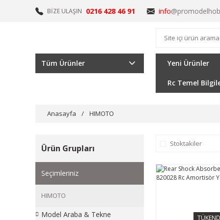
0216 428 46 91
info
@promodelhob
BİZE ULAŞIN
Tüm Ürünler
Yeni Ürünler
Rc Temel Bilgil
Anasayfa
HIMOTO
Stoktakiler
Ürün Grupları
Seçimleriniz
HIMOTO
Model Araba & Tekne
TÜKEND