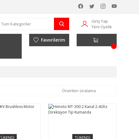
Giriş Yap
Yeni Üyelik
Favorilerim
TÜKENDİ
TÜKENDİ