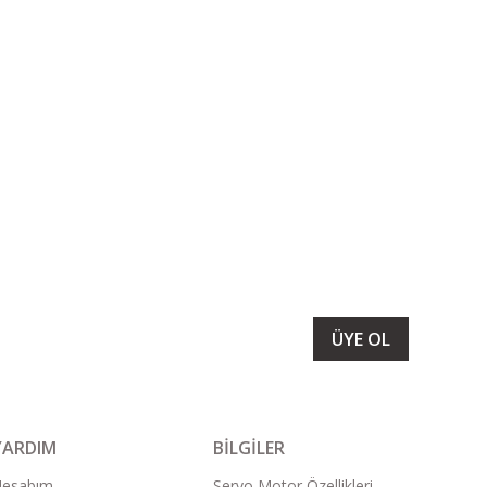
LARIMIZI ALMAK İÇİN BÜLTENİMİZE ÜYE OLUN
ÜYE OL
YARDIM
BİLGİLER
Hesabım
Servo Motor Özellikleri.