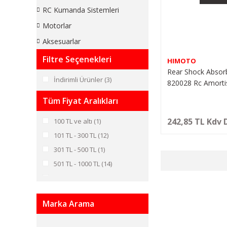
RC Kumanda Sistemleri
Motorlar
Aksesuarlar
Filtre Seçenekleri
HIMOTO
Rear Shock Absorb
İndirimli Ürünler (3)
820028 Rc Amortis
(2 Adet)
Tüm Fiyat Aralıkları
242,85 TL Kdv 
100 TL ve altı (1)
101 TL - 300 TL (12)
301 TL - 500 TL (1)
501 TL - 1000 TL (14)
1001 TL - 2000 TL (14)
2001 TL - 5000 TL (2)
Marka Arama