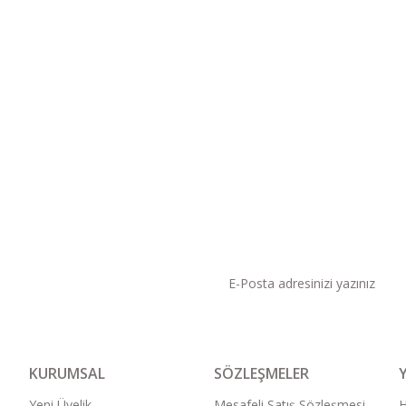
KAMPANYA VE DUYURU
KURUMSAL
SÖZLEŞMELER
Yeni Üyelik
Mesafeli Satış Sözleşmesi