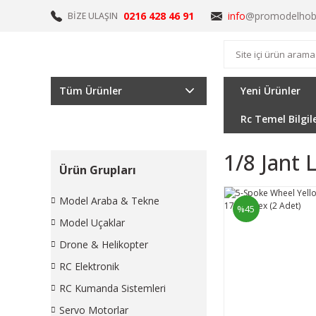
0216 428 46 91
info
@promodelhob
BİZE ULAŞIN
Tüm Ürünler
Yeni Ürünler
Rc Temel Bilgil
1/8 Jant 
Ürün Grupları
Model Araba & Tekne
%45
Model Uçaklar
Drone & Helikopter
RC Elektronik
RC Kumanda Sistemleri
Servo Motorlar