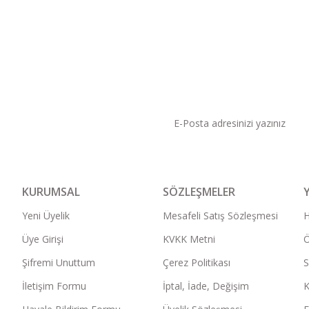
KAMPANYA VE DUYURU
KURUMSAL
SÖZLEŞMELER
Yeni Üyelik
Mesafeli Satış Sözleşmesi
Üye Girişi
KVKK Metni
Ö
Şifremi Unuttum
Çerez Politikası
S
İletişim Formu
İptal, İade, Değişim
K