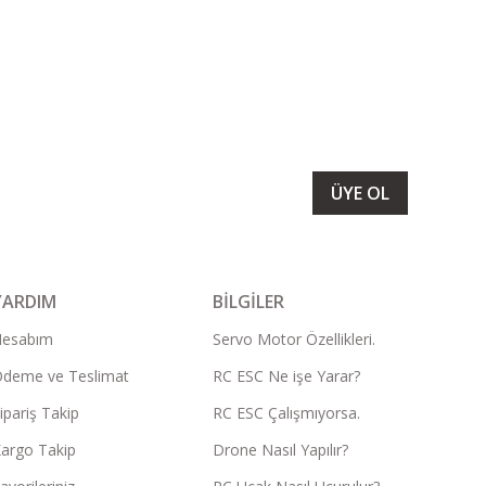
LARIMIZI ALMAK İÇİN BÜLTENİMİZE ÜYE OLUN
ÜYE OL
YARDIM
BİLGİLER
Hesabım
Servo Motor Özellikleri.
deme ve Teslimat
RC ESC Ne işe Yarar?
ipariş Takip
RC ESC Çalışmıyorsa.
argo Takip
Drone Nasıl Yapılır?