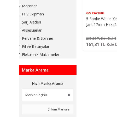
Motorlar
GS RACING
FPV Ekipman
5-Spoke Wheel Ye
Şarj Aletleri
Jant 17mm Hex (2
Aksesuarlar
Pervane & Spinner
293,29 TL Kdv Dahil
161,31 TL Kdv 
Pil ve Bataryalar
Elektronik Malzemeler
Marka Arama
Hızlı Marka Arama
Tüm Markalar