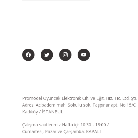
BİZİ SOSYALMEDYADA DA TAKİP EDİN
Promodel Oyuncak Elektronik Cih. ve Eğit. Hiz. Tic. Ltd. Şti.
Adres: Acıbadem mah. Sokullu sok. Taşpınar apt. No:15/C
Kadıköy / İSTANBUL
Çalışma saatlerimiz Hafta içi: 10:30 - 18:00 /
Cumartesi, Pazar ve Çarşamba: KAPALI