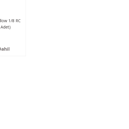
llow 1/8 RC
 Adet)
Dahil