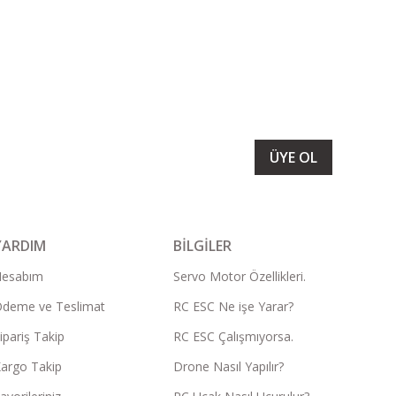
LARIMIZI ALMAK İÇİN BÜLTENİMİZE ÜYE OLUN
ÜYE OL
YARDIM
BİLGİLER
Hesabım
Servo Motor Özellikleri.
deme ve Teslimat
RC ESC Ne işe Yarar?
ipariş Takip
RC ESC Çalışmıyorsa.
argo Takip
Drone Nasıl Yapılır?