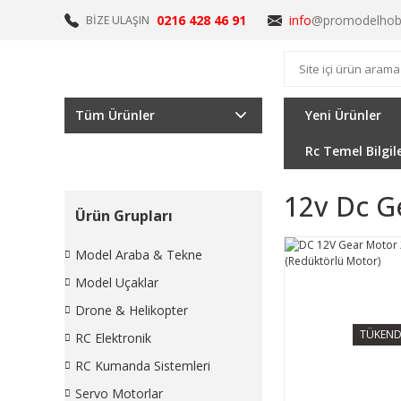
0216 428 46 91
info
@promodelhob
BİZE ULAŞIN
Tüm Ürünler
Yeni Ürünler
Rc Temel Bilgil
12v Dc G
Ürün Grupları
Model Araba & Tekne
Model Uçaklar
Drone & Helikopter
TÜKEND
RC Elektronik
RC Kumanda Sistemleri
Servo Motorlar