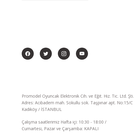
BİZİ SOSYALMEDYADA DA TAKİP EDİN
Promodel Oyuncak Elektronik Cih. ve Eğit. Hiz. Tic. Ltd. Şti.
Adres: Acıbadem mah. Sokullu sok. Taşpınar apt. No:15/C
Kadıköy / İSTANBUL
Çalışma saatlerimiz Hafta içi: 10:30 - 18:00 /
Cumartesi, Pazar ve Çarşamba: KAPALI