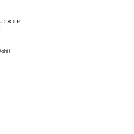
or 200RPM
)
Dahil