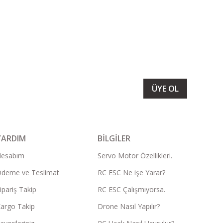
LARIMIZI ALMAK İÇİN BÜLTENİMİZE ÜYE OLUN
ÜYE OL
YARDIM
BİLGİLER
Hesabım
Servo Motor Özellikleri.
deme ve Teslimat
RC ESC Ne işe Yarar?
ipariş Takip
RC ESC Çalışmıyorsa.
argo Takip
Drone Nasıl Yapılır?