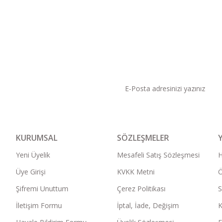
KAMPANYA VE DUYURU
KURUMSAL
SÖZLEŞMELER
Yeni Üyelik
Mesafeli Satış Sözleşmesi
Üye Girişi
KVKK Metni
Ö
Şifremi Unuttum
Çerez Politikası
S
İletişim Formu
İptal, İade, Değişim
K