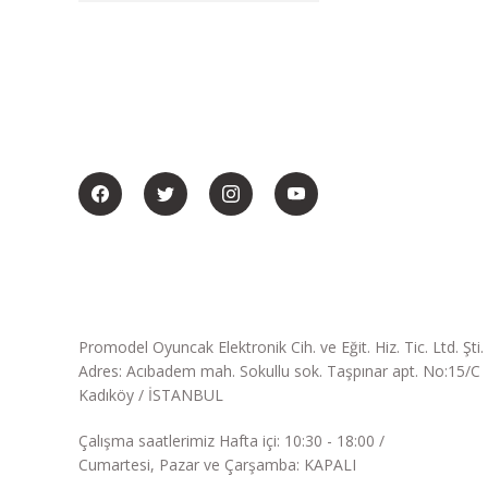
BİZİ SOSYALMEDYADA DA TAKİP EDİN
Promodel Oyuncak Elektronik Cih. ve Eğit. Hiz. Tic. Ltd. Şti.
Adres: Acıbadem mah. Sokullu sok. Taşpınar apt. No:15/C
Kadıköy / İSTANBUL
Çalışma saatlerimiz Hafta içi: 10:30 - 18:00 /
Cumartesi, Pazar ve Çarşamba: KAPALI