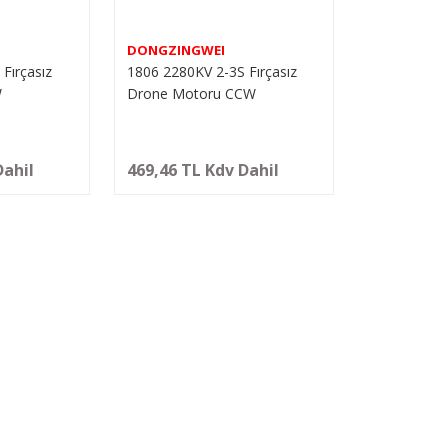
DONGZINGWEI
Fırçasız
1806 2280KV 2-3S Fırçasız
W
Drone Motoru CCW
Dahil
469,46 TL Kdv Dahil