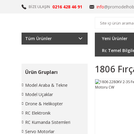
0216 428 46 91
info
@promodelhob
BİZE ULAŞIN
Tüm Ürünler
Yeni Ürünler
Rc Temel Bilgil
1806 Fır
Ürün Grupları
Model Araba & Tekne
Model Uçaklar
Drone & Helikopter
RC Elektronik
RC Kumanda Sistemleri
Servo Motorlar