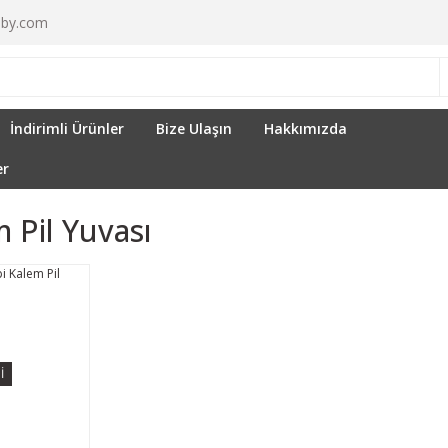
by.com
İndirimli Ürünler
Bize Ulaşın
Hakkımızda
er
m Pil Yuvası
İ