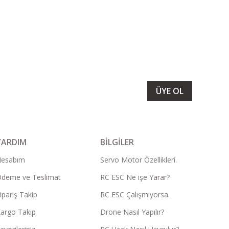
LARIMIZI ALMAK İÇİN BÜLTENİMİZE ÜYE OLUN
ÜYE OL
YARDIM
BİLGİLER
Hesabım
Servo Motor Özellikleri.
deme ve Teslimat
RC ESC Ne işe Yarar?
ipariş Takip
RC ESC Çalışmıyorsa.
argo Takip
Drone Nasıl Yapılır?