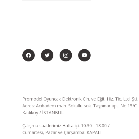
BİZİ SOSYALMEDYADA DA TAKİP EDİN
Promodel Oyuncak Elektronik Cih. ve Eğit. Hiz. Tic. Ltd. Şti.
Adres: Acıbadem mah. Sokullu sok. Taşpınar apt. No:15/C
Kadıköy / İSTANBUL
Çalışma saatlerimiz Hafta içi: 10:30 - 18:00 /
Cumartesi, Pazar ve Çarşamba: KAPALI