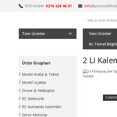
0216 428 46 91
info
@promodelhob
BİZE ULAŞIN
Tüm Ürünler
Yeni Ürünler
Rc Temel Bilgil
2 Li Kale
Ürün Grupları
Model Araba & Tekne
Model Uçaklar
Drone & Helikopter
TÜKEND
RC Elektronik
RC Kumanda Sistemleri
Servo Motorlar