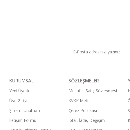
KAMPANYA VE DUYURU
KURUMSAL
SÖZLEŞMELER
Yeni Üyelik
Mesafeli Satış Sözleşmesi
Üye Girişi
KVKK Metni
Ö
Şifremi Unuttum
Çerez Politikası
S
İletişim Formu
İptal, İade, Değişim
K