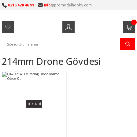
0216 428 46 91
info
@promodelhobby.com
214mm Drone Gövdesi
TÜKENDİ