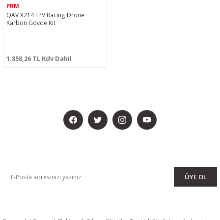
PRM
QAV X214 FPV Racing Drone
Karbon Gövde Kit
1.858,26 TL Kdv Dahil
BİZİ SOSYALMEDYADA DA TAKİP EDİN
KAMPANYA VE DUYURULARIMIZI ALMAK İÇİN BÜLTENİMİZE ÜYE
OLUN
ÜYE OL