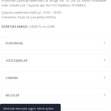
Promodel Oyuncak Elektronik Cih. ve Eğit. Hiz. Tic. Ltd. Şti. Adres: Acıbadem
mah. Sokullu sok. Taşpınar apt. No:15/C Kadıköy / İSTANBUL
Çalışma saatlerimiz Hafta içi: 10:30 - 18:00 /
Cumartesi, Pazar ve Çarşamba: KAPALI
ÜCRETSİZ KARGO:
10000 TL ve ÜZERİ
KURUMSAL
SÖZLEŞMELER
YARDIM
BİLGİLER
Sitemizde mevzuata uygun, teknik açıdan