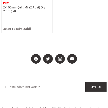
PRM
2x100mm Çelik Mil (2 Adet) Dıy
2mm Şaft
30,30 TL Kdv Dahil
BİZİ SOSYALMEDYADA DA TAKİP EDİN
KAMPANYA VE DUYURULARIMIZI ALMAK İÇİN BÜLTENİMİZE ÜYE
OLUN
ÜYE OL