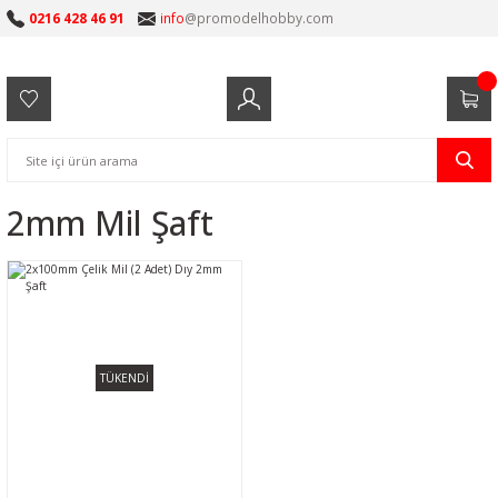
0216 428 46 91
info
@promodelhobby.com
2mm Mil Şaft
TÜKENDİ