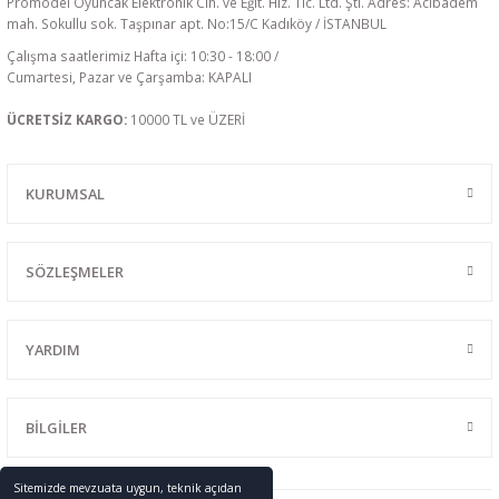
Promodel Oyuncak Elektronik Cih. ve Eğit. Hiz. Tic. Ltd. Şti. Adres: Acıbadem
mah. Sokullu sok. Taşpınar apt. No:15/C Kadıköy / İSTANBUL
Çalışma saatlerimiz Hafta içi: 10:30 - 18:00 /
Cumartesi, Pazar ve Çarşamba: KAPALI
ÜCRETSİZ KARGO:
10000 TL ve ÜZERİ
KURUMSAL
SÖZLEŞMELER
YARDIM
BİLGİLER
Sitemizde mevzuata uygun, teknik açıdan