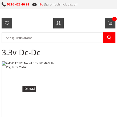
0216 428 46 91
info
@promodelhobby.com
3.3v Dc-Dc
TÜKENDİ