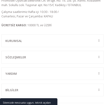
Promodel Oyuncak Elektronik Cih. ve Eğit. Hiz. Tic. Ltd. Şti. Adres: Acıbadem
mah. Sokullu sok. Taşpınar apt. No:15/C Kadıköy / İSTANBUL
Çalışma saatlerimiz Hafta içi: 10:30 - 18:00 /
Cumartesi, Pazar ve Çarşamba: KAPALI
ÜCRETSİZ KARGO:
10000 TL ve ÜZERİ
KURUMSAL
SÖZLEŞMELER
YARDIM
BİLGİLER
Sitemizde mevzuata uygun, teknik açıdan