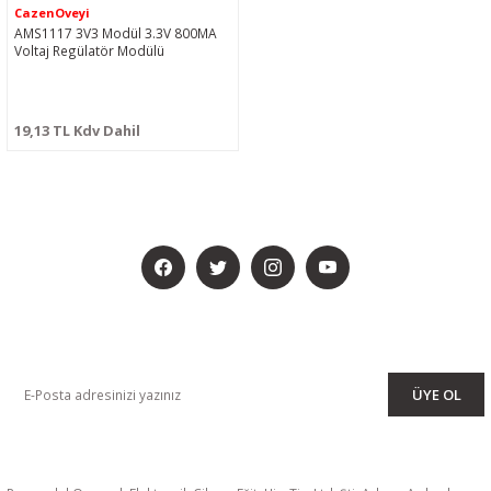
CazenOveyi
AMS1117 3V3 Modül 3.3V 800MA
Voltaj Regülatör Modülü
19,13 TL Kdv Dahil
BİZİ SOSYALMEDYADA DA TAKİP EDİN
KAMPANYA VE DUYURULARIMIZI ALMAK İÇİN BÜLTENİMİZE ÜYE
OLUN
ÜYE OL