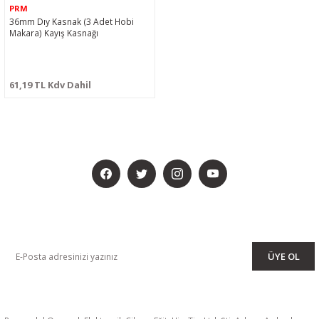
PRM
36mm Dıy Kasnak (3 Adet Hobi
Makara) Kayış Kasnağı
61,19 TL Kdv Dahil
BİZİ SOSYALMEDYADA DA TAKİP EDİN
KAMPANYA VE DUYURULARIMIZI ALMAK İÇİN BÜLTENİMİZE ÜYE
OLUN
ÜYE OL