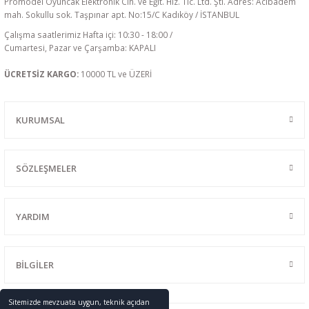
Promodel Oyuncak Elektronik Cih. ve Eğit. Hiz. Tic. Ltd. Şti. Adres: Acıbadem
mah. Sokullu sok. Taşpınar apt. No:15/C Kadıköy / İSTANBUL
Çalışma saatlerimiz Hafta içi: 10:30 - 18:00 /
Cumartesi, Pazar ve Çarşamba: KAPALI
ÜCRETSİZ KARGO:
10000 TL ve ÜZERİ
KURUMSAL
SÖZLEŞMELER
YARDIM
BİLGİLER
Sitemizde mevzuata uygun, teknik açıdan