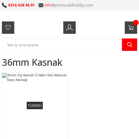
0216 428 46 91
info
@promodelhobby.com
36mm Kasnak
TÜKENDİ