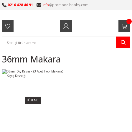
0216 428 46 91
info
@promodelhobby.com
36mm Makara
TÜKENDİ