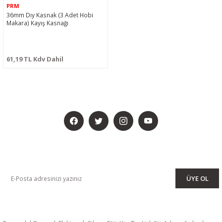
PRM
36mm Dıy Kasnak (3 Adet Hobi
Makara) Kayış Kasnağı
61,19 TL Kdv Dahil
BİZİ SOSYALMEDYADA DA TAKİP EDİN
KAMPANYA VE DUYURULARIMIZI ALMAK İÇİN BÜLTENİMİZE ÜYE
OLUN
ÜYE OL