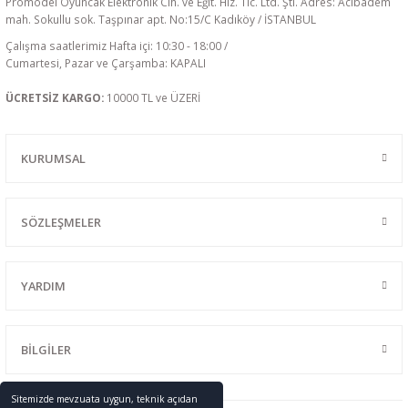
Promodel Oyuncak Elektronik Cih. ve Eğit. Hiz. Tic. Ltd. Şti. Adres: Acıbadem
mah. Sokullu sok. Taşpınar apt. No:15/C Kadıköy / İSTANBUL
Çalışma saatlerimiz Hafta içi: 10:30 - 18:00 /
Cumartesi, Pazar ve Çarşamba: KAPALI
ÜCRETSİZ KARGO:
10000 TL ve ÜZERİ
KURUMSAL
SÖZLEŞMELER
YARDIM
BİLGİLER
Sitemizde mevzuata uygun, teknik açıdan