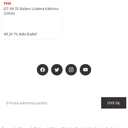
PRM
JST-XH 3S Balans Uzatma Kablosu
(20cm)
47,21 TL Kdv Dahil
BİZİ SOSYALMEDYADA DA TAKİP EDİN
KAMPANYA VE DUYURULARIMIZI ALMAK İÇİN BÜLTENİMİZE ÜYE
OLUN
ÜYE OL