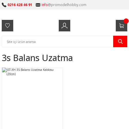
0216 428 46 91
info
@promodelhobby.com
3s Balans Uzatma