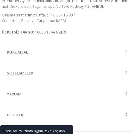
Promodel Oyuncak Elektronik Cih. ve Eğit. Hiz. Tic. Ltd. Şti. Adres: Acıbadem
mah. Sokullu sok. Taşpınar apt. No:15/C Kadıköy / İSTANBUL
Çalışma saatlerimiz Hafta içi: 10:30 - 18:00 /
Cumartesi, Pazar ve Çarşamba: KAPALI
ÜCRETSİZ KARGO:
10000 TL ve ÜZERİ
KURUMSAL
SÖZLEŞMELER
YARDIM
BİLGİLER
Sitemizde mevzuata uygun, teknik açıdan