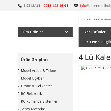
0216 428 46 91
info
@promodelhob
BİZE ULAŞIN
Tüm Ürünler
Yeni Ürünler
Rc Temel Bilgil
4 Lü Kale
Ürün Grupları
Model Araba & Tekne
Model Uçaklar
Drone & Helikopter
RC Elektronik
RC Kumanda Sistemleri
Servo Motorlar