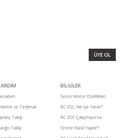
LARIMIZI ALMAK İÇİN BÜLTENİMİZE ÜYE OLUN
ÜYE OL
YARDIM
BİLGİLER
Hesabım
Servo Motor Özellikleri.
deme ve Teslimat
RC ESC Ne işe Yarar?
ipariş Takip
RC ESC Çalışmıyorsa.
argo Takip
Drone Nasıl Yapılır?