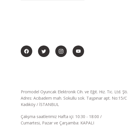
BİZİ SOSYALMEDYADA DA TAKİP EDİN
Promodel Oyuncak Elektronik Cih. ve Eğit. Hiz. Tic. Ltd. Şti.
Adres: Acıbadem mah. Sokullu sok. Taşpınar apt. No:15/C
Kadıköy / İSTANBUL
Çalışma saatlerimiz Hafta içi: 10:30 - 18:00 /
Cumartesi, Pazar ve Çarşamba: KAPALI