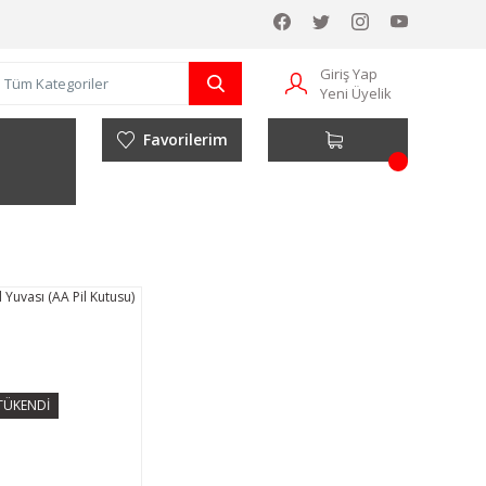
Giriş Yap
Yeni Üyelik
Favorilerim
TÜKENDİ