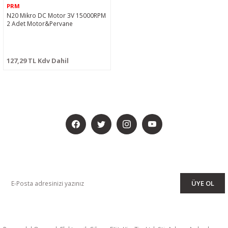
PRM
N20 Mikro DC Motor 3V 15000RPM
2 Adet Motor&Pervane
127,29 TL Kdv Dahil
BİZİ SOSYALMEDYADA DA TAKİP EDİN
KAMPANYA VE DUYURULARIMIZI ALMAK İÇİN BÜLTENİMİZE ÜYE
OLUN
ÜYE OL