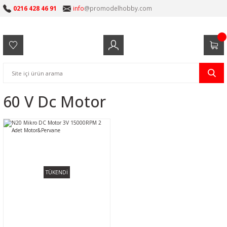
0216 428 46 91
info
@promodelhobby.com
60 V Dc Motor
TÜKENDİ