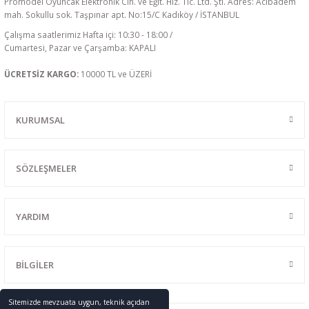
Promodel Oyuncak Elektronik Cih. ve Eğit. Hiz. Tic. Ltd. Şti. Adres: Acıbadem
mah. Sokullu sok. Taşpınar apt. No:15/C Kadıköy / İSTANBUL
Çalışma saatlerimiz Hafta içi: 10:30 - 18:00 /
Cumartesi, Pazar ve Çarşamba: KAPALI
ÜCRETSİZ KARGO:
10000 TL ve ÜZERİ
KURUMSAL
SÖZLEŞMELER
YARDIM
BİLGİLER
Sitemizde mevzuata uygun, teknik açıdan