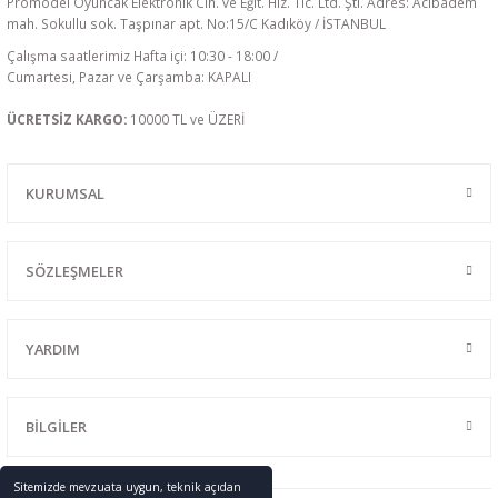
Promodel Oyuncak Elektronik Cih. ve Eğit. Hiz. Tic. Ltd. Şti. Adres: Acıbadem
mah. Sokullu sok. Taşpınar apt. No:15/C Kadıköy / İSTANBUL
Çalışma saatlerimiz Hafta içi: 10:30 - 18:00 /
Cumartesi, Pazar ve Çarşamba: KAPALI
ÜCRETSİZ KARGO:
10000 TL ve ÜZERİ
KURUMSAL
SÖZLEŞMELER
YARDIM
BİLGİLER
Sitemizde mevzuata uygun, teknik açıdan