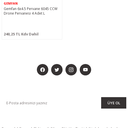
GEMFAN
Gemfan 6x4.5 Pervane 6045 CCW
Drone Pervanesi 4 Adet L
240,25 TL Kdv Dahil
BİZİ SOSYALMEDYADA DA TAKİP EDİN
KAMPANYA VE DUYURULARIMIZI ALMAK İÇİN BÜLTENİMİZE ÜYE
OLUN
ÜYE OL