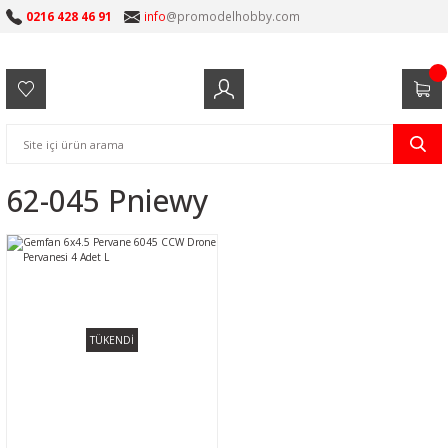
0216 428 46 91
info
@promodelhobby.com
62-045 Pniewy
TÜKENDİ