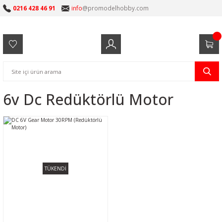
0216 428 46 91
info
@promodelhobby.com
6v Dc Redüktörlü Motor
TÜKENDİ