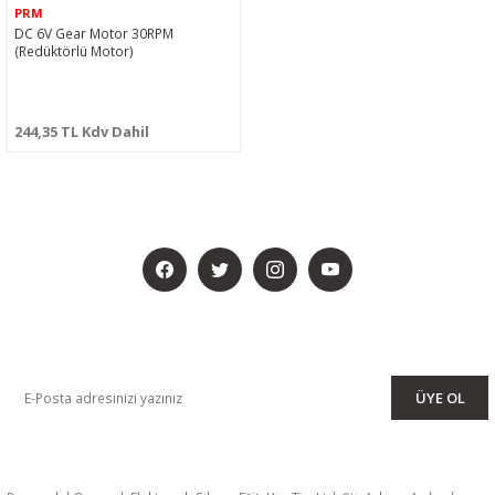
PRM
DC 6V Gear Motor 30RPM
(Redüktörlü Motor)
244,35 TL Kdv Dahil
BİZİ SOSYALMEDYADA DA TAKİP EDİN
KAMPANYA VE DUYURULARIMIZI ALMAK İÇİN BÜLTENİMİZE ÜYE
OLUN
ÜYE OL