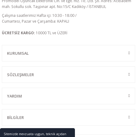
Promodel Oyuncak Elektronik Cih. ve Eğit. Hiz. Tic. Ltd. Şti. Adres: Acıbadem
mah. Sokullu sok. Taşpınar apt. No:15/C Kadıköy / İSTANBUL
Çalışma saatlerimiz Hafta içi: 10:30 - 18:00 /
Cumartesi, Pazar ve Çarşamba: KAPALI
ÜCRETSİZ KARGO:
10000 TL ve ÜZERİ
KURUMSAL
SÖZLEŞMELER
YARDIM
BİLGİLER
Sitemizde mevzuata uygun, teknik açıdan