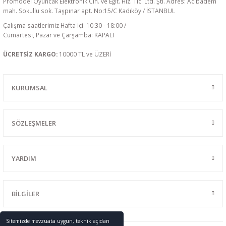
Promodel Oyuncak Elektronik Cih. ve Eğit. Hiz. Tic. Ltd. Şti. Adres: Acıbadem
mah. Sokullu sok. Taşpınar apt. No:15/C Kadıköy / İSTANBUL
Çalışma saatlerimiz Hafta içi: 10:30 - 18:00 /
Cumartesi, Pazar ve Çarşamba: KAPALI
ÜCRETSİZ KARGO:
10000 TL ve ÜZERİ
KURUMSAL
SÖZLEŞMELER
YARDIM
BİLGİLER
Sitemizde mevzuata uygun, teknik açıdan