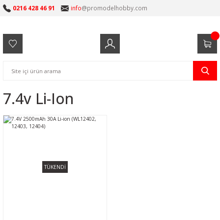
0216 428 46 91
info
@promodelhobby.com
7.4v Li-Ion
TÜKENDİ