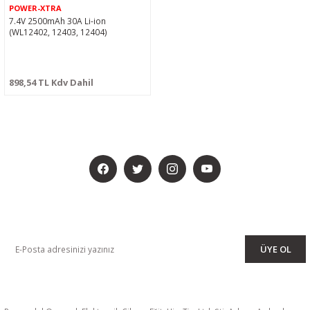
POWER-XTRA
7.4V 2500mAh 30A Li-ion
(WL12402, 12403, 12404)
898,54 TL Kdv Dahil
BİZİ SOSYALMEDYADA DA TAKİP EDİN
KAMPANYA VE DUYURULARIMIZI ALMAK İÇİN BÜLTENİMİZE ÜYE
OLUN
ÜYE OL