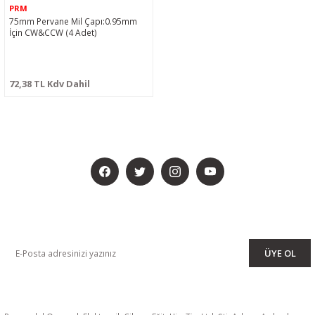
PRM
75mm Pervane Mil Çapı:0.95mm
İçin CW&CCW (4 Adet)
72,38 TL Kdv Dahil
BİZİ SOSYALMEDYADA DA TAKİP EDİN
KAMPANYA VE DUYURULARIMIZI ALMAK İÇİN BÜLTENİMİZE ÜYE
OLUN
ÜYE OL