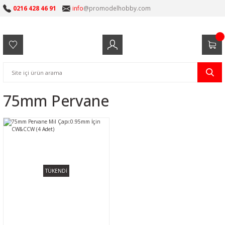
0216 428 46 91
info
@promodelhobby.com
75mm Pervane
TÜKENDİ