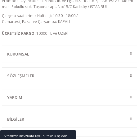
Promodel Oyuncak Elektronik Cih. ve Eğit. Hiz. Tic. Ltd. Şti. Adres: Acıbadem
mah. Sokullu sok. Taşpınar apt. No:15/C Kadıköy / İSTANBUL
Çalışma saatlerimiz Hafta içi: 10:30 - 18:00 /
Cumartesi, Pazar ve Çarşamba: KAPALI
ÜCRETSİZ KARGO:
10000 TL ve ÜZERİ
KURUMSAL
SÖZLEŞMELER
YARDIM
BİLGİLER
Sitemizde mevzuata uygun, teknik açıdan