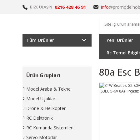
0216 428 46 91
info
@promodelhob
BİZE ULAŞIN
Tüm Ürünler
Yeni Ürünler
Rc Temel Bilgil
80a Esc 
Ürün Grupları
Model Araba & Tekne
Model Uçaklar
Drone & Helikopter
RC Elektronik
RC Kumanda Sistemleri
Servo Motorlar