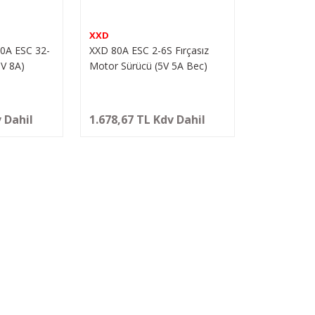
XXD
0A ESC 32-
XXD 80A ESC 2-6S Fırçasız
6V 8A)
Motor Sürücü (5V 5A Bec)
rücü
 Dahil
1.678,67 TL Kdv Dahil