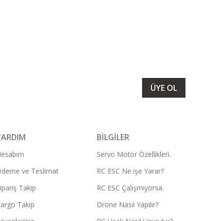
LARIMIZI ALMAK İÇİN BÜLTENİMİZE ÜYE OLUN
ÜYE OL
YARDIM
BİLGİLER
Hesabım
Servo Motor Özellikleri.
deme ve Teslimat
RC ESC Ne işe Yarar?
ipariş Takip
RC ESC Çalışmıyorsa.
argo Takip
Drone Nasıl Yapılır?