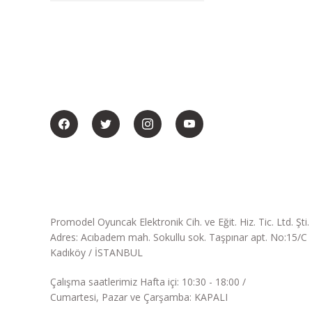
BİZİ SOSYALMEDYADA DA TAKİP EDİN
Promodel Oyuncak Elektronik Cih. ve Eğit. Hiz. Tic. Ltd. Şti.
Adres: Acıbadem mah. Sokullu sok. Taşpınar apt. No:15/C
Kadıköy / İSTANBUL
Çalışma saatlerimiz Hafta içi: 10:30 - 18:00 /
Cumartesi, Pazar ve Çarşamba: KAPALI