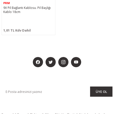
PRM
9V Pil Bağlantı Kablosu. Pil Başlığı
Kablo 18cm
1,01 TL Kdv Dahil
BİZİ SOSYALMEDYADA DA TAKİP EDİN
KAMPANYA VE DUYURULARIMIZI ALMAK İÇİN BÜLTENİMİZE ÜYE
OLUN
ÜYE OL