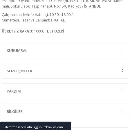
Promodel Oyuncak Elektronik Cih. ve Eğit. Hiz. Tic. Ltd. Şti. Adres: Acıbadem
mah. Sokullu sok. Taşpınar apt. No:15/C Kadıköy / İSTANBUL
Çalışma saatlerimiz Hafta içi: 10:30 - 18:00 /
Cumartesi, Pazar ve Çarşamba: KAPALI
ÜCRETSİZ KARGO:
10000 TL ve ÜZERİ
KURUMSAL
SÖZLEŞMELER
YARDIM
BİLGİLER
Sitemizde mevzuata uygun, teknik açıdan