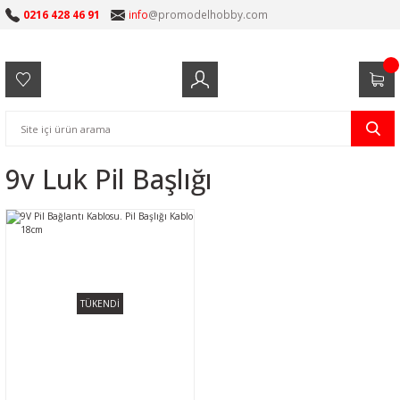
0216 428 46 91
info
@promodelhobby.com
9v Luk Pil Başlığı
TÜKENDİ