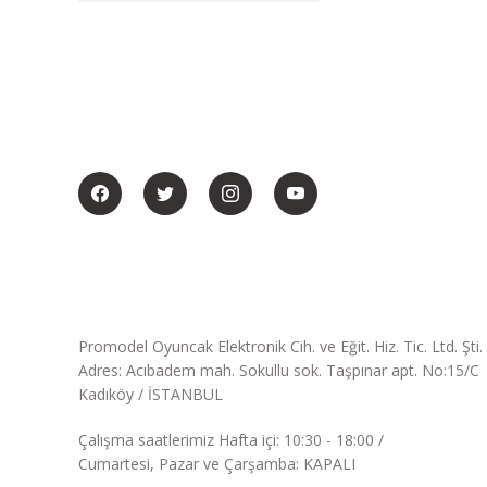
BİZİ SOSYALMEDYADA DA TAKİP EDİN
Promodel Oyuncak Elektronik Cih. ve Eğit. Hiz. Tic. Ltd. Şti.
Adres: Acıbadem mah. Sokullu sok. Taşpınar apt. No:15/C
Kadıköy / İSTANBUL
Çalışma saatlerimiz Hafta içi: 10:30 - 18:00 /
Cumartesi, Pazar ve Çarşamba: KAPALI