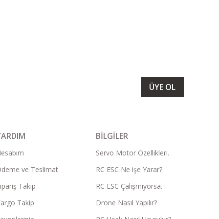
LARIMIZI ALMAK İÇİN BÜLTENİMİZE ÜYE OLUN
ÜYE OL
YARDIM
BİLGİLER
Hesabım
Servo Motor Özellikleri.
deme ve Teslimat
RC ESC Ne işe Yarar?
ipariş Takip
RC ESC Çalışmıyorsa.
argo Takip
Drone Nasıl Yapılır?