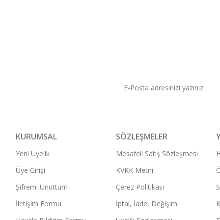
KAMPANYA VE DUYURU
KURUMSAL
SÖZLEŞMELER
Yeni Üyelik
Mesafeli Satış Sözleşmesi
Üye Girişi
KVKK Metni
Ö
Şifremi Unuttum
Çerez Politikası
S
İletişim Formu
İptal, İade, Değişim
K