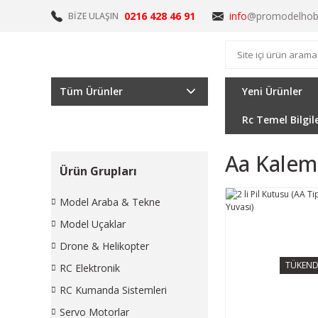
0216 428 46 91
info
@promodelhob
BİZE ULAŞIN
Tüm Ürünler
Yeni Ürünler
Rc Temel Bilgil
Aa Kalem
Ürün Grupları
Model Araba & Tekne
Model Uçaklar
Drone & Helikopter
TÜKEND
RC Elektronik
RC Kumanda Sistemleri
Servo Motorlar