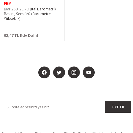
PRM
BMP280 I2C - Dijital Barometrik
Basınç Sensörü (Barometre
Yükseklik)
92,47 TL Kdv Dahil
BİZİ SOSYALMEDYADA DA TAKİP EDİN
KAMPANYA VE DUYURULARIMIZI ALMAK İÇİN BÜLTENİMİZE ÜYE
OLUN
ÜYE OL