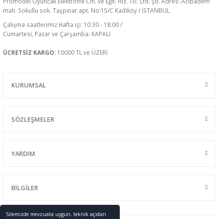
Promodel Oyuncak Elektronik Cih. ve Eğit. Hiz. Tic. Ltd. Şti. Adres: Acıbadem
mah. Sokullu sok. Taşpınar apt. No:15/C Kadıköy / İSTANBUL
Çalışma saatlerimiz Hafta içi: 10:30 - 18:00 /
Cumartesi, Pazar ve Çarşamba: KAPALI
ÜCRETSİZ KARGO:
10000 TL ve ÜZERİ
KURUMSAL
SÖZLEŞMELER
YARDIM
BİLGİLER
Sitemizde mevzuata uygun, teknik açıdan