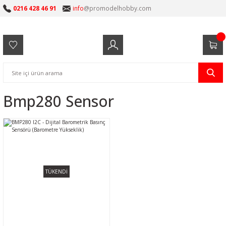
0216 428 46 91
info
@promodelhobby.com
Bmp280 Sensor
TÜKENDİ