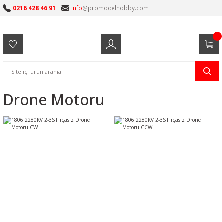
0216 428 46 91
info
@promodelhobby.com
Drone Motoru