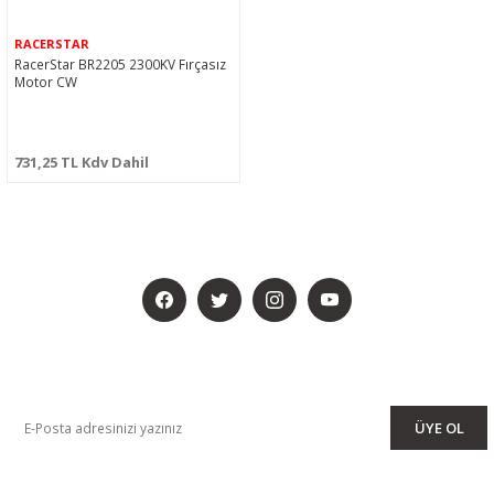
RACERSTAR
RacerStar BR2205 2300KV Fırçasız
Motor CW
731,25 TL Kdv Dahil
BİZİ SOSYALMEDYADA DA TAKİP EDİN
KAMPANYA VE DUYURULARIMIZI ALMAK İÇİN BÜLTENİMİZE ÜYE
OLUN
ÜYE OL