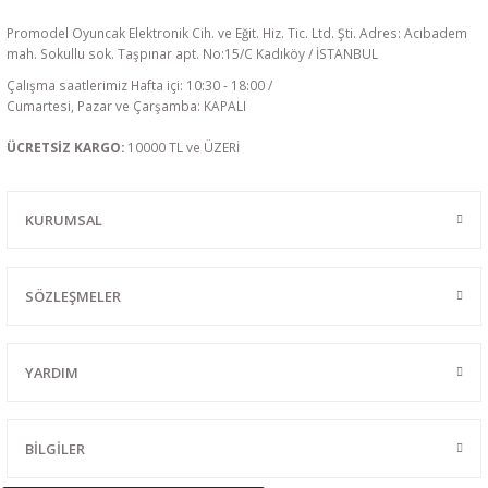
Promodel Oyuncak Elektronik Cih. ve Eğit. Hiz. Tic. Ltd. Şti. Adres: Acıbadem
mah. Sokullu sok. Taşpınar apt. No:15/C Kadıköy / İSTANBUL
Çalışma saatlerimiz Hafta içi: 10:30 - 18:00 /
Cumartesi, Pazar ve Çarşamba: KAPALI
ÜCRETSİZ KARGO:
10000 TL ve ÜZERİ
KURUMSAL
SÖZLEŞMELER
YARDIM
BİLGİLER