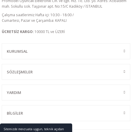
Promodel Oyuncak Elektronik Cih. ve Eğit. Hiz. Tic. Ltd. Şti. Adres: Acıbadem
mah. Sokullu sok. Taşpınar apt. No:15/C Kadıköy / İSTANBUL
Çalışma saatlerimiz Hafta içi: 10:30 - 18:00 /
Cumartesi, Pazar ve Çarşamba: KAPALI
ÜCRETSİZ KARGO:
10000 TL ve ÜZERİ
KURUMSAL
SÖZLEŞMELER
YARDIM
BİLGİLER
Sitemizde mevzuata uygun, teknik açıdan