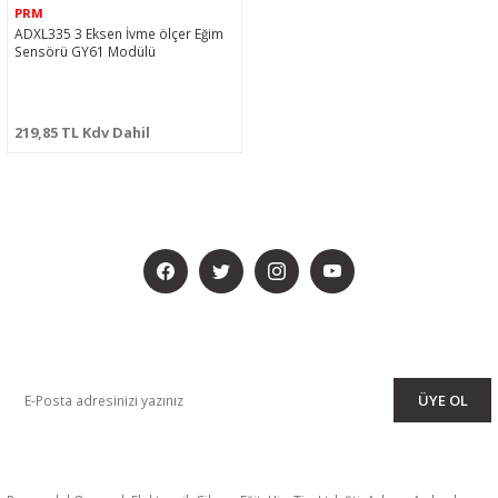
PRM
ADXL335 3 Eksen İvme ölçer Eğim
Sensörü GY61 Modülü
219,85 TL Kdv Dahil
BİZİ SOSYALMEDYADA DA TAKİP EDİN
KAMPANYA VE DUYURULARIMIZI ALMAK İÇİN BÜLTENİMİZE ÜYE
OLUN
ÜYE OL