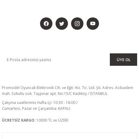
BİZİ SOSYALMEDYADA DA TAKİP EDİN
KAMPANYA VE DUYURULARIMIZI ALMAK İÇİN BÜLTENİMİZE ÜYE
OLUN
ÜYE OL
Promodel Oyuncak Elektronik Cih. ve Eğit. Hiz. Tic. Ltd. Şti. Adres: Acıbadem
mah. Sokullu sok. Taşpınar apt. No:15/C Kadıköy / İSTANBUL
Çalışma saatlerimiz Hafta içi: 10:30 - 18:00 /
Cumartesi, Pazar ve Çarşamba: KAPALI
ÜCRETSİZ KARGO:
10000 TL ve ÜZERİ