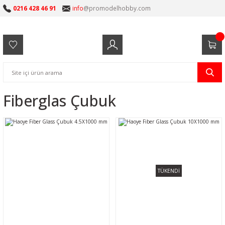
0216 428 46 91
info
@promodelhobby.com
Fiberglas Çubuk
TÜKENDİ