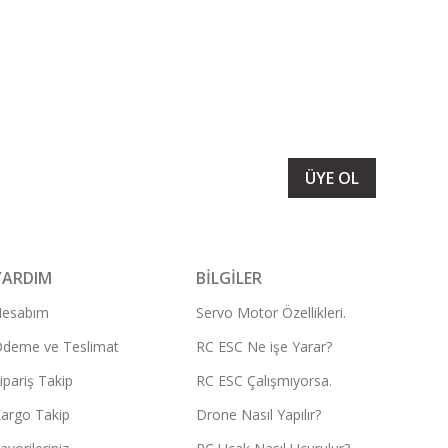
LARIMIZI ALMAK İÇİN BÜLTENİMİZE ÜYE OLUN
ÜYE OL
YARDIM
BİLGİLER
Hesabım
Servo Motor Özellikleri.
deme ve Teslimat
RC ESC Ne işe Yarar?
ipariş Takip
RC ESC Çalışmıyorsa.
argo Takip
Drone Nasıl Yapılır?