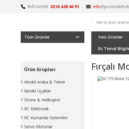
0216 428 46 91
info
@promodelhob
BİZE ULAŞIN
Tüm Ürünler
Yeni Ürünler
Rc Temel Bilgil
Fırçalı M
Ürün Grupları
Model Araba & Tekne
Model Uçaklar
Drone & Helikopter
RC Elektronik
RC Kumanda Sistemleri
Servo Motorlar