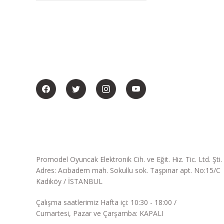
BİZİ SOSYALMEDYADA DA TAKİP EDİN
Promodel Oyuncak Elektronik Cih. ve Eğit. Hiz. Tic. Ltd. Şti.
Adres: Acıbadem mah. Sokullu sok. Taşpınar apt. No:15/C
Kadıköy / İSTANBUL
Çalışma saatlerimiz Hafta içi: 10:30 - 18:00 /
Cumartesi, Pazar ve Çarşamba: KAPALI