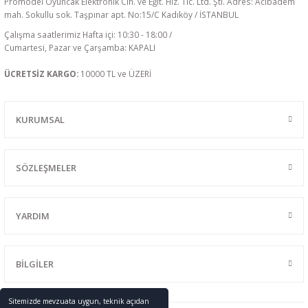
Promodel Oyuncak Elektronik Cih. ve Eğit. Hiz. Tic. Ltd. Şti. Adres: Acıbadem
mah. Sokullu sok. Taşpınar apt. No:15/C Kadıköy / İSTANBUL
Çalışma saatlerimiz Hafta içi: 10:30 - 18:00 /
Cumartesi, Pazar ve Çarşamba: KAPALI
ÜCRETSİZ KARGO:
10000 TL ve ÜZERİ
KURUMSAL
SÖZLEŞMELER
YARDIM
BİLGİLER
Sitemizde mevzuata uygun, teknik açıdan