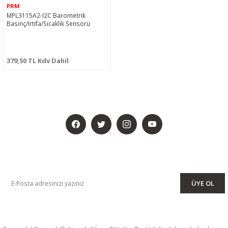
PRM
MPL3115A2-I2C Barometrik
Basınç/Irtifa/Sıcaklık Sensörü
379,50 TL Kdv Dahil
BİZİ SOSYALMEDYADA DA TAKİP EDİN
KAMPANYA VE DUYURULARIMIZI ALMAK İÇİN BÜLTENİMİZE ÜYE
OLUN
ÜYE OL