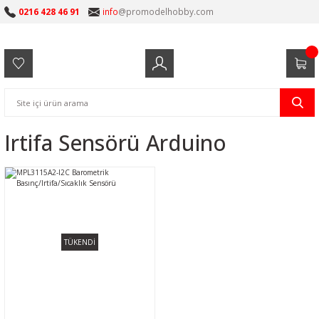
0216 428 46 91
info
@promodelhobby.com
Irtifa Sensörü Arduino
TÜKENDİ