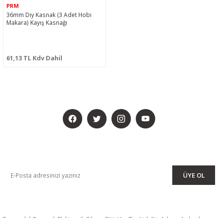
PRM
36mm Dıy Kasnak (3 Adet Hobi
Makara) Kayış Kasnağı
61,13 TL Kdv Dahil
BİZİ SOSYALMEDYADA DA TAKİP EDİN
KAMPANYA VE DUYURULARIMIZI ALMAK İÇİN BÜLTENİMİZE ÜYE
OLUN
ÜYE OL