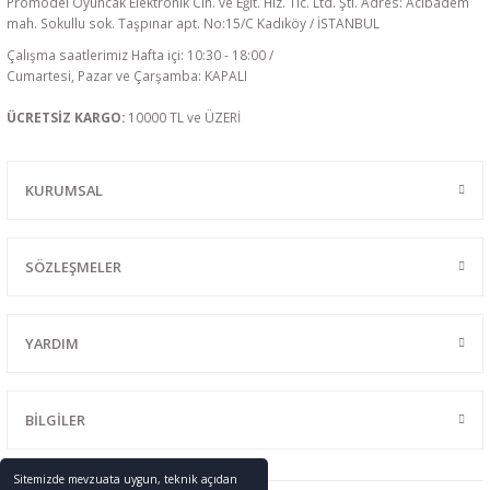
Promodel Oyuncak Elektronik Cih. ve Eğit. Hiz. Tic. Ltd. Şti. Adres: Acıbadem
mah. Sokullu sok. Taşpınar apt. No:15/C Kadıköy / İSTANBUL
Çalışma saatlerimiz Hafta içi: 10:30 - 18:00 /
Cumartesi, Pazar ve Çarşamba: KAPALI
ÜCRETSİZ KARGO:
10000 TL ve ÜZERİ
KURUMSAL
SÖZLEŞMELER
YARDIM
BİLGİLER
Sitemizde mevzuata uygun, teknik açıdan