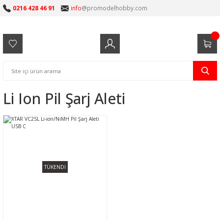
0216 428 46 91
info
@promodelhobby.com
Li Ion Pil Şarj Aleti
TÜKENDİ