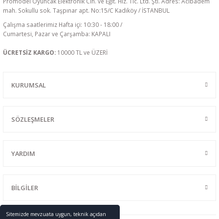
Promodel Oyuncak Elektronik Cih. ve Eğit. Hiz. Tic. Ltd. Şti. Adres: Acıbadem
mah. Sokullu sok. Taşpınar apt. No:15/C Kadıköy / İSTANBUL
Çalışma saatlerimiz Hafta içi: 10:30 - 18:00 /
Cumartesi, Pazar ve Çarşamba: KAPALI
ÜCRETSİZ KARGO:
10000 TL ve ÜZERİ
KURUMSAL
SÖZLEŞMELER
YARDIM
BİLGİLER
Sitemizde mevzuata uygun, teknik açıdan