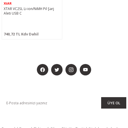
XtAR
XTAR VC2SL Li-ion/NiMH Pil Şarj
Aleti USB C
740,72 TL Kdv Dahil
BİZİ SOSYALMEDYADA DA TAKİP EDİN
KAMPANYA VE DUYURULARIMIZI ALMAK İÇİN BÜLTENİMİZE ÜYE
OLUN
ÜYE OL