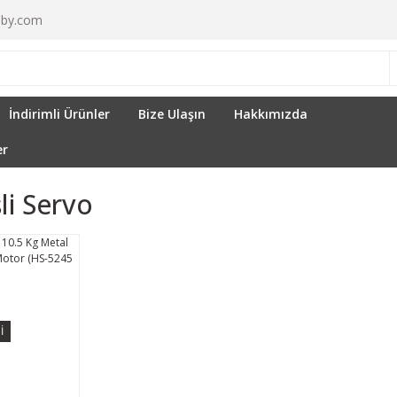
by.com
İndirimli Ürünler
Bize Ulaşın
Hakkımızda
er
li Servo
İ