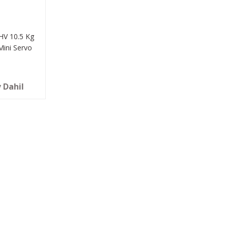
HV 10.5 Kg
 Mini Servo
atch)
 Dahil