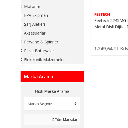
Motorlar
FEETECH
FPV Ekipman
Feetech 5245MG 
Şarj Aletleri
Metal Dişli Dijital
Motor (HS-5245 M
Aksesuarlar
Pervane & Spinner
1.249,64 TL Kdv
Pil ve Bataryalar
Elektronik Malzemeler
Marka Arama
Hızlı Marka Arama
Tüm Markalar