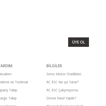
LARIMIZI ALMAK İÇİN BÜLTENİMİZE ÜYE OLUN
ÜYE OL
YARDIM
BİLGİLER
Hesabım
Servo Motor Özellikleri.
deme ve Teslimat
RC ESC Ne işe Yarar?
ipariş Takip
RC ESC Çalışmıyorsa.
argo Takip
Drone Nasıl Yapılır?