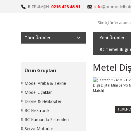
0216 428 46 91
info
@promodelhob
BİZE ULAŞIN
Tüm Ürünler
Yeni Ürünler
Rc Temel Bilgil
Metel Diş
Ürün Grupları
Model Araba & Tekne
Model Uçaklar
Drone & Helikopter
TÜKEND
RC Elektronik
RC Kumanda Sistemleri
Servo Motorlar