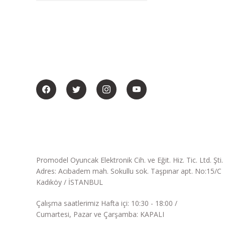
BİZİ SOSYALMEDYADA DA TAKİP EDİN
Promodel Oyuncak Elektronik Cih. ve Eğit. Hiz. Tic. Ltd. Şti.
Adres: Acıbadem mah. Sokullu sok. Taşpınar apt. No:15/C
Kadıköy / İSTANBUL
Çalışma saatlerimiz Hafta içi: 10:30 - 18:00 /
Cumartesi, Pazar ve Çarşamba: KAPALI