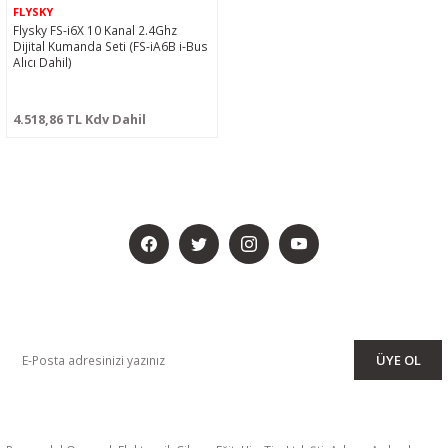
FLYSKY
Flysky FS-i6X 10 Kanal 2.4Ghz
Dijital Kumanda Seti (FS-iA6B i-Bus
Alıcı Dahil)
4.518,86 TL Kdv Dahil
BİZİ SOSYALMEDYADA DA TAKİP EDİN
KAMPANYA VE DUYURULARIMIZI ALMAK İÇİN BÜLTENİMİZE ÜYE
OLUN
ÜYE OL