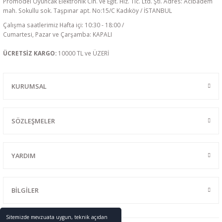
Promodel Oyuncak Elektronik Cih. ve Eğit. Hiz. Tic. Ltd. Şti. Adres: Acıbadem
mah. Sokullu sok. Taşpınar apt. No:15/C Kadıköy / İSTANBUL
Çalışma saatlerimiz Hafta içi: 10:30 - 18:00 /
Cumartesi, Pazar ve Çarşamba: KAPALI
ÜCRETSİZ KARGO:
10000 TL ve ÜZERİ
KURUMSAL
SÖZLEŞMELER
YARDIM
BİLGİLER
Sitemizde mevzuata uygun, teknik açıdan